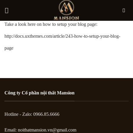
Bỏ
Take a look here on how to setup your blog page:
qua
http://docs.uxthemes.com/article/243-how-to-setup-your-blog-
nội
page
dung
Công ty Cổ phần nội thất Mansion
Hotline - Zalo: 0966.85.6666
Email:
noithatmansion.vn@gmail.com