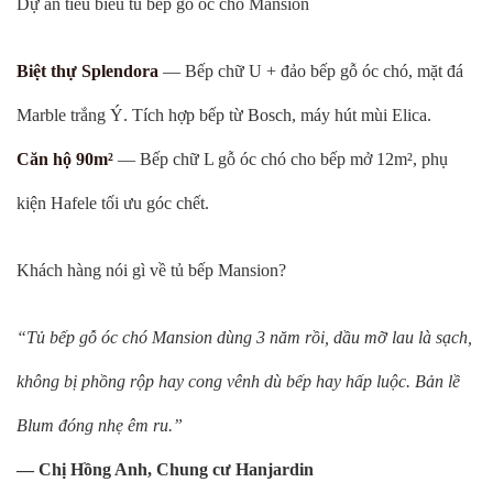
Dự án tiêu biểu tủ bếp gỗ óc chó Mansion
Biệt thự Splendora
— Bếp chữ U + đảo bếp gỗ óc chó, mặt đá
Marble trắng Ý. Tích hợp bếp từ Bosch, máy hút mùi Elica.
Căn hộ 90m²
— Bếp chữ L gỗ óc chó cho bếp mở 12m², phụ
kiện Hafele tối ưu góc chết.
Khách hàng nói gì về tủ bếp Mansion?
“Tủ bếp gỗ óc chó Mansion dùng 3 năm rồi, dầu mỡ lau là sạch,
không bị phồng rộp hay cong vênh dù bếp hay hấp luộc. Bản lề
Blum đóng nhẹ êm ru.”
— Chị Hồng Anh, Chung cư Hanjardin