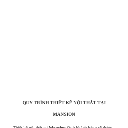
Nhập khẩu 100% máy móc hiện đại chuyên sản xuất nội thất
cao cấp từ gỗ óc chó
Với hơn +100 thợ thủ công tay nghề cao dày dặn kinh nghiệm
Thực hiện Handmade hoàn toàn những sản phẩm nội thất từ
gỗ óc chó cao cấp
QUY TRÌNH THIẾT KẾ NỘI THẤT TẠI
MANSION
Thiết kế nội thất tại
Mansion
Quý khách hàng sẽ được