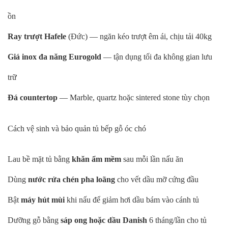
ồn
Ray trượt Hafele
(Đức) — ngăn kéo trượt êm ái, chịu tải 40kg
Giá inox đa năng Eurogold
— tận dụng tối đa không gian lưu
trữ
Đá countertop
— Marble, quartz hoặc sintered stone tùy chọn
Cách vệ sinh và bảo quản tủ bếp gỗ óc chó
Lau bề mặt tủ bằng
khăn ẩm mềm
sau mỗi lần nấu ăn
Dùng
nước rửa chén pha loãng
cho vết dầu mỡ cứng đầu
Bật
máy hút mùi
khi nấu để giảm hơi dầu bám vào cánh tủ
Dưỡng gỗ bằng
sáp ong hoặc dầu Danish
6 tháng/lần cho tủ