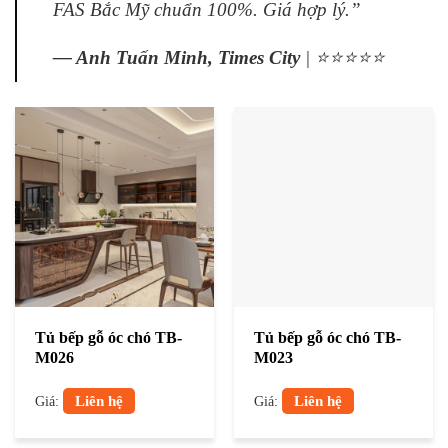
FAS Bắc Mỹ chuẩn 100%. Giá hợp lý.”
— Anh Tuấn Minh, Times City
| ⭐⭐⭐⭐⭐
Tủ bếp gỗ óc chó TB-
Tủ bếp gỗ óc chó TB-
M026
M023
Liên hệ
Liên hệ
Giá:
Giá: