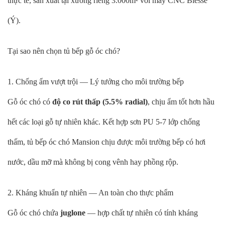
thực tế, sản xuất tại xưởng riêng 3.000m² với máy CNC Biesse
(Ý).
Tại sao nên chọn tủ bếp gỗ óc chó?
1. Chống ẩm vượt trội — Lý tưởng cho môi trường bếp
Gỗ óc chó có
độ co rút thấp (5.5% radial)
, chịu ẩm tốt hơn hầu
hết các loại gỗ tự nhiên khác. Kết hợp sơn PU 5-7 lớp chống
thấm, tủ bếp óc chó Mansion chịu được môi trường bếp có hơi
nước, dầu mỡ mà không bị cong vênh hay phồng rộp.
2. Kháng khuẩn tự nhiên — An toàn cho thực phẩm
Gỗ óc chó chứa
juglone
— hợp chất tự nhiên có tính kháng