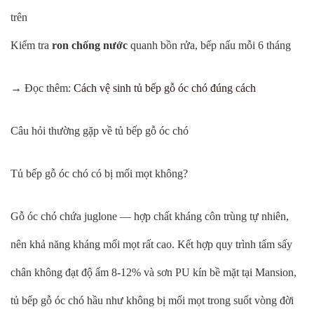
trên
Kiểm tra
ron chống nước
quanh bồn rửa, bếp nấu mỗi 6 tháng
→ Đọc thêm:
Cách vệ sinh tủ bếp gỗ óc chó đúng cách
Câu hỏi thường gặp về tủ bếp gỗ óc chó
Tủ bếp gỗ óc chó có bị mối mọt không?
Gỗ óc chó chứa juglone — hợp chất kháng côn trùng tự nhiên,
nên khả năng kháng mối mọt rất cao. Kết hợp quy trình tẩm sấy
chân không đạt độ ẩm 8-12% và sơn PU kín bề mặt tại Mansion,
tủ bếp gỗ óc chó hầu như không bị mối mọt trong suốt vòng đời