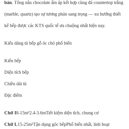
bản
. Tông nâu chocolate ấm áp kết hợp cùng đá countertop trắng
(marble, quartz) tạo sự tương phản sang trọng — xu hướng thiết
kế bếp được các KTS quốc tế ưa chuộng nhất hiện nay.
Kiểu dáng tủ bếp gỗ óc chó phổ biến
Kiểu bếp
Diện tích bếp
Chiều dài tủ
Đặc điểm
Chữ I
8-15m²2.4-3.6mTiết kiệm diện tích, chung cư
Chữ L
15-25m²Tận dụng góc bếpPhổ biến nhất, linh hoạt