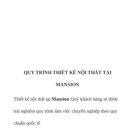
cao cấp từ gỗ óc chó
Với hơn +100 thợ thủ công tay nghề cao dày dặn kinh nghiệm
Thực hiện Handmade hoàn toàn những sản phẩm nội thất từ
gỗ óc chó cao cấp
QUY TRÌNH THIẾT KẾ NỘI THẤT TẠI
MANSION
Thiết kế nội thất tại
Mansion
Quý khách hàng sẽ được
trải nghiệm quy trình làm việc chuyên nghiệp theo quy
chuẩn quốc tế