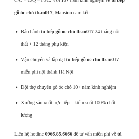
C/O – C/Q – FSC. Với 10+ năm kinh nghiệm về
tủ bếp
gỗ óc chó tb-m017
, Mansion cam kết:
Bảo hành
tủ bếp gỗ óc chó tb-m017
24 tháng nội
thất + 12 tháng phụ kiện
Vận chuyển và lắp đặt
tủ bếp gỗ óc chó tb-m017
miễn phí nội thành Hà Nội
Đội thợ chuyên gỗ óc chó 10+ năm kinh nghiệm
Xưởng sản xuất trực tiếp – kiểm soát 100% chất
lượng
Liên hệ hotline
0966.85.6666
để tư vấn miễn phí về
tủ