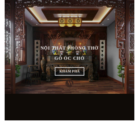
NỘI THẤT PHÒNG THỜ
GỖ ÓC CHÓ
KHÁM PHÁ
SHOWROOM NỘI THẤT GỖ ÓC CHÓ HÀNG ĐẦU