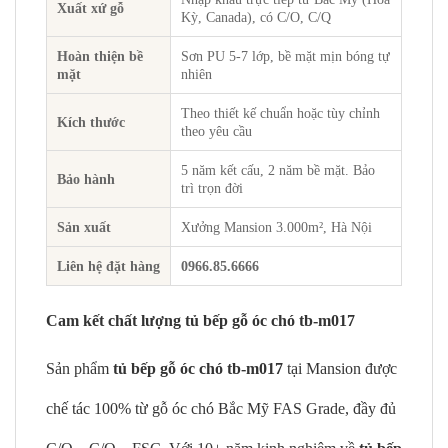
Xuất xứ gỗ
Kỳ, Canada), có C/O, C/Q
Hoàn thiện bề
Sơn PU 5-7 lớp, bề mặt mịn bóng tự
mặt
nhiên
Theo thiết kế chuẩn hoặc tùy chỉnh
Kích thước
theo yêu cầu
5 năm kết cấu, 2 năm bề mặt. Bảo
Bảo hành
trì trọn đời
Sản xuất
Xưởng Mansion 3.000m², Hà Nội
Liên hệ đặt hàng
0966.85.6666
Cam kết chất lượng tủ bếp gỗ óc chó tb-m017
Sản phẩm
tủ bếp gỗ óc chó tb-m017
tại Mansion được
chế tác 100% từ gỗ óc chó Bắc Mỹ FAS Grade, đầy đủ