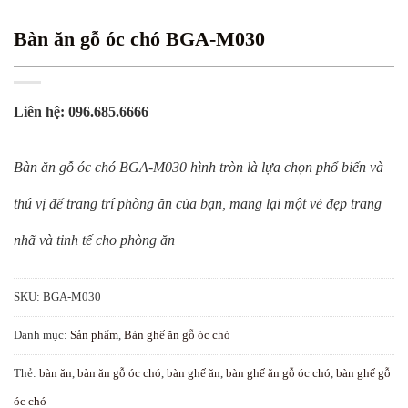
Bàn ăn gỗ óc chó BGA-M030
Liên hệ: 096.685.6666
Bàn ăn gỗ óc chó BGA-M030 hình tròn là lựa chọn phổ biến và
thú vị để trang trí phòng ăn của bạn, mang lại một vẻ đẹp trang
nhã và tinh tế cho phòng ăn
SKU:
BGA-M030
Danh mục:
Sản phẩm
,
Bàn ghế ăn gỗ óc chó
Thẻ:
bàn ăn
,
bàn ăn gỗ óc chó
,
bàn ghế ăn
,
bàn ghế ăn gỗ óc chó
,
bàn ghế gỗ
óc chó