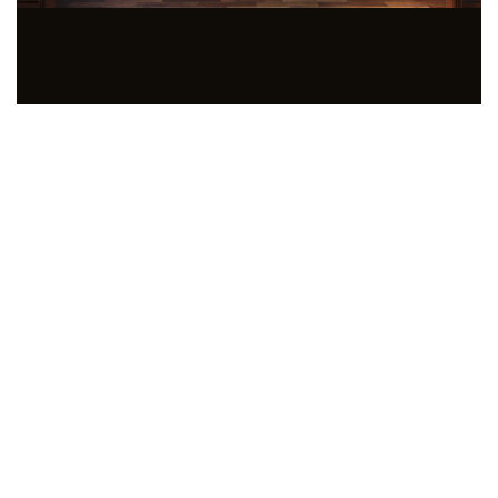
SHOWROOM NỘI THẤT GỖ ÓC CHÓ HÀNG ĐẦU
TẠI MIỀN BẮC