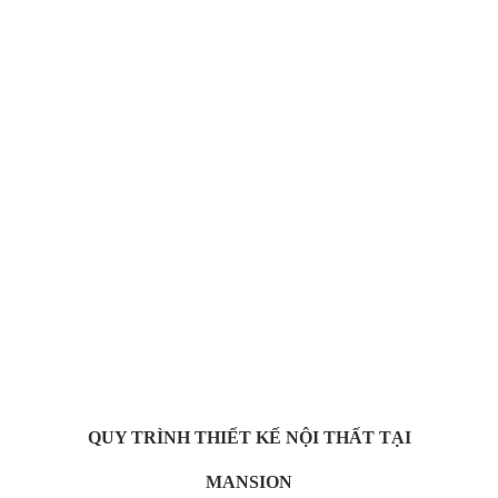
Hệ thống nhà xưởng sản xuất gỗ óc chó lên đến 3000m2
Dây chuyền sản xuất nội thất gỗ óc chó đạt tiêu chuẩn quốc tế
Nhập khẩu 100% máy móc hiện đại chuyên sản xuất nội thất
cao cấp từ gỗ óc chó
Với hơn +100 thợ thủ công tay nghề cao dày dặn kinh nghiệm
Thực hiện Handmade hoàn toàn những sản phẩm nội thất từ
gỗ óc chó cao cấp
QUY TRÌNH THIẾT KẾ NỘI THẤT TẠI
MANSION