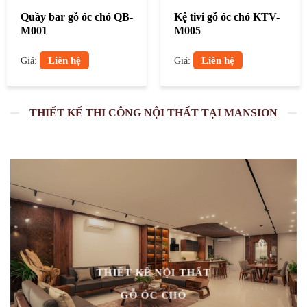
Quầy bar gỗ óc chó QB-
Kệ tivi gỗ óc chó KTV-
M001
M005
Liên hệ
Liên hệ
Giá:
Giá:
THIẾT KẾ THI CÔNG NỘI THẤT TẠI MANSION
THIẾT KẾ NỘI THẤT
GỖ ÓC CHÓ