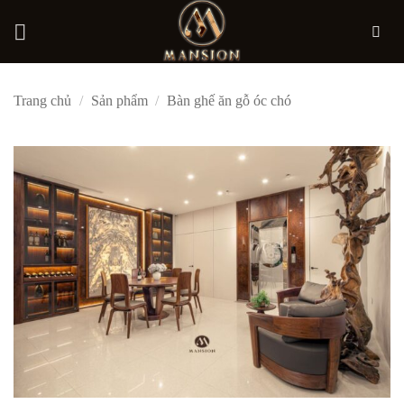
Bỏ
Trang chủ
/
Sản phẩm
/
Bàn ghế ăn gỗ óc chó
qua
nội
dung