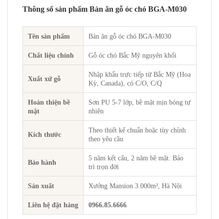
Thông số sản phẩm Bàn ăn gỗ óc chó BGA-M030
Tên sản phẩm
Bàn ăn gỗ óc chó BGA-M030
Chất liệu chính
Gỗ óc chó Bắc Mỹ nguyên khối
Nhập khẩu trực tiếp từ Bắc Mỹ (Hoa
Xuất xứ gỗ
Kỳ, Canada), có C/O, C/Q
Hoàn thiện bề
Sơn PU 5-7 lớp, bề mặt mịn bóng tự
mặt
nhiên
Theo thiết kế chuẩn hoặc tùy chỉnh
Kích thước
theo yêu cầu
5 năm kết cấu, 2 năm bề mặt. Bảo
Bảo hành
trì trọn đời
Sản xuất
Xưởng Mansion 3.000m², Hà Nội
Liên hệ đặt hàng
0966.85.6666