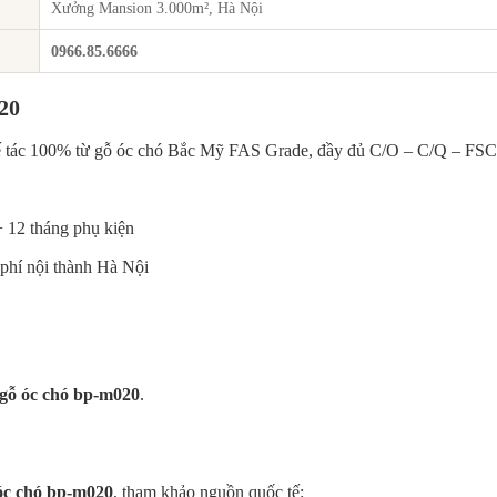
Xưởng Mansion 3.000m², Hà Nội
0966.85.6666
20
ế tác 100% từ gỗ óc chó Bắc Mỹ FAS Grade, đầy đủ C/O – C/Q – FSC
+ 12 tháng phụ kiện
phí nội thành Hà Nội
gỗ óc chó bp-m020
.
óc chó bp-m020
, tham khảo nguồn quốc tế: