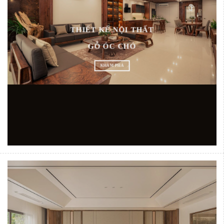
THIẾT KẾ NỘI THẤT
GỖ ÓC CHÓ
KHÁM PHÁ