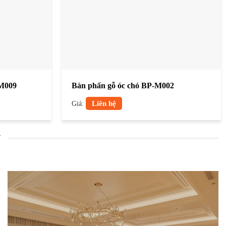
-M009
Bàn phấn gỗ óc chó BP-M002
Giá:
Liên hệ
N