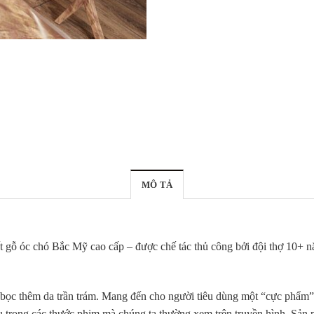
MÔ TẢ
ất gỗ óc chó Bắc Mỹ cao cấp – được chế tác thủ công bởi đội thợ 10+ 
 bọc thêm da trần trám. Mang đến cho người tiêu dùng một “cực phẩm”
u trong các thước phim mà chúng ta thường xem trên truyền hình. Sản 