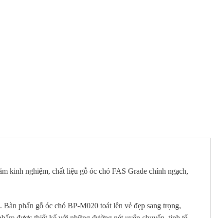
năm kinh nghiệm, chất liệu gỗ óc chó FAS Grade chính ngạch,
. Bàn phấn gỗ óc chó BP-M020 toát lên vẻ đẹp sang trọng,
phẩm được thiết kế với những đường nét uyển chuyển, tinh tế.