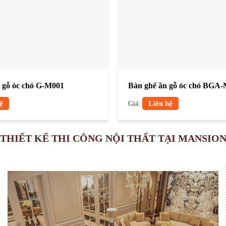
 gỗ óc chó G-M001
Bàn ghế ăn gỗ óc chó BGA
ệ
Giá:
Liên hệ
THIẾT KẾ THI CÔNG NỘI THẤT TẠI MANSIO