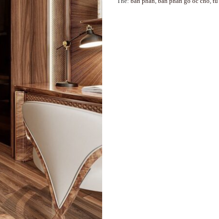
Thẻ:
bàn phấn
,
bàn phấn gỗ óc chó
,
tủ