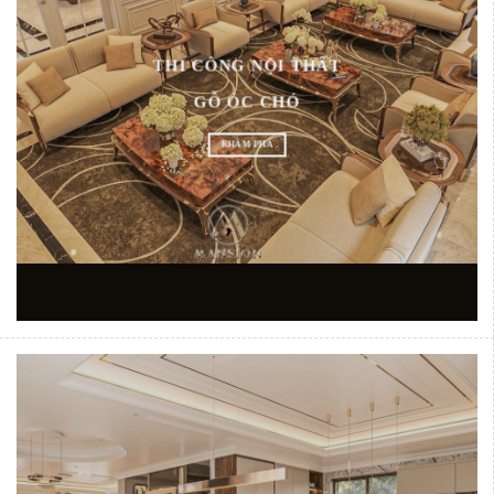
THI CÔNG NỘI THẤT
GỖ ÓC CHÓ
KHÁM PHÁ