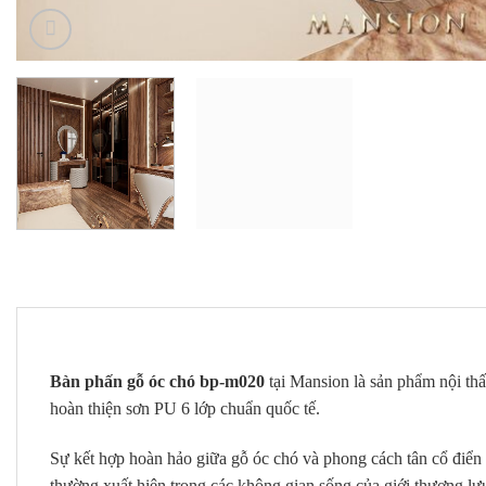
Bàn phấn gỗ óc chó bp-m020
tại Mansion là sản phẩm nội th
hoàn thiện sơn PU 6 lớp chuẩn quốc tế.
Sự kết hợp hoàn hảo giữa gỗ óc chó và phong cách tân cổ điển
thường xuất hiện trong các không gian sống của giới thượng lư