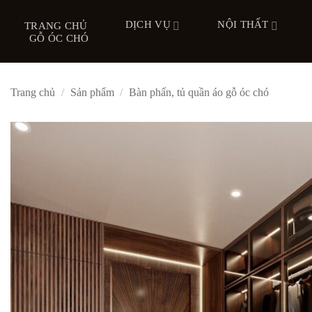
Bỏ
DỊCH VỤ
NỘI THẤT
qua
TRANG CHỦ
GỖ ÓC CHÓ
nội
dung
Trang chủ
/
Sản phẩm
/
Bàn phấn, tủ quần áo gỗ óc chó