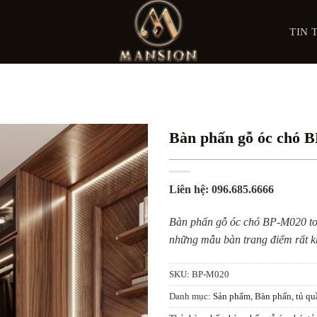
TIN 
Bàn phấn gỗ óc chó 
Liên hệ: 096.685.6666
Bàn phấn gỗ óc chó BP-M020 toát 
những mẫu bàn trang điểm rất kh
SKU:
BP-M020
Danh mục:
Sản phẩm
,
Bàn phấn, tủ qu