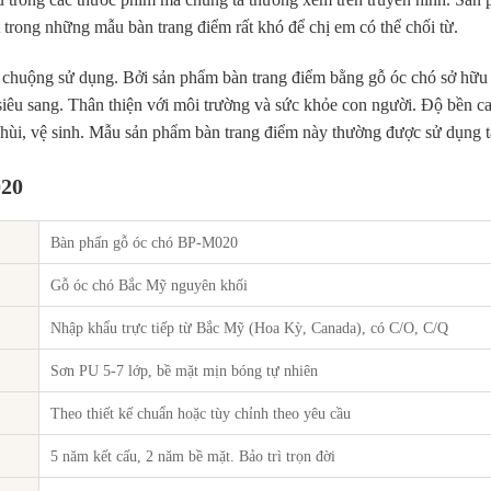
 trong những mẫu bàn trang điểm rất khó để chị em có thể chối từ.
chuộng sử dụng. Bởi sản phẩm bàn trang điểm bằng gỗ óc chó sở hữu 
iêu sang. Thân thiện với môi trường và sức khỏe con người. Độ bền ca
chùi, vệ sinh. Mẫu sản phẩm bàn trang điểm này thường được sử dụng tạ
020
Bàn phấn gỗ óc chó BP-M020
Gỗ óc chó Bắc Mỹ nguyên khối
Nhập khẩu trực tiếp từ Bắc Mỹ (Hoa Kỳ, Canada), có C/O, C/Q
Sơn PU 5-7 lớp, bề mặt mịn bóng tự nhiên
Theo thiết kế chuẩn hoặc tùy chỉnh theo yêu cầu
5 năm kết cấu, 2 năm bề mặt. Bảo trì trọn đời