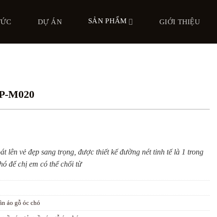
SẢN PHẨM
TỨC
DỰ ÁN
GIỚI THIỆU
BP-M020
lên vẻ đẹp sang trọng, được thiết kế đường nét tinh tế là 1 trong
ó để chị em có thể chối từ
ần áo gỗ óc chó