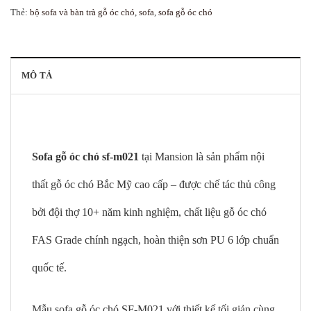
Thẻ:
bộ sofa và bàn trà gỗ óc chó
,
sofa
,
sofa gỗ óc chó
MÔ TẢ
Sofa gỗ óc chó sf-m021
tại Mansion là sản phẩm nội
thất gỗ óc chó Bắc Mỹ cao cấp – được chế tác thủ công
bởi đội thợ 10+ năm kinh nghiệm, chất liệu gỗ óc chó
FAS Grade chính ngạch, hoàn thiện sơn PU 6 lớp chuẩn
quốc tế.
Mẫu sofa gỗ óc chó SF-M021 với thiết kế tối giản cùng