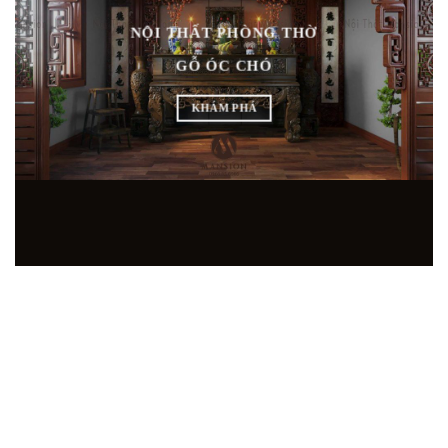
NỘI THẤT PHÒNG THỜ
GỖ ÓC CHÓ
KHÁM PHÁ
SHOWROOM NỘI THẤT GỖ ÓC CHÓ HÀNG ĐẦU
TẠI MIỀN BẮC