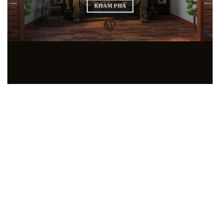
KHÁM PHÁ
SHOWROOM NỘI THẤT GỖ ÓC CHÓ HÀNG ĐẦU
TẠI MIỀN BẮC