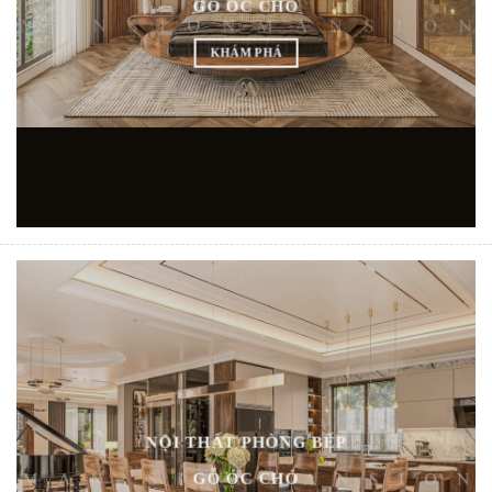
GỖ ÓC CHÓ
KHÁM PHÁ
NỘI THẤT PHÒNG BẾP
GỖ ÓC CHÓ