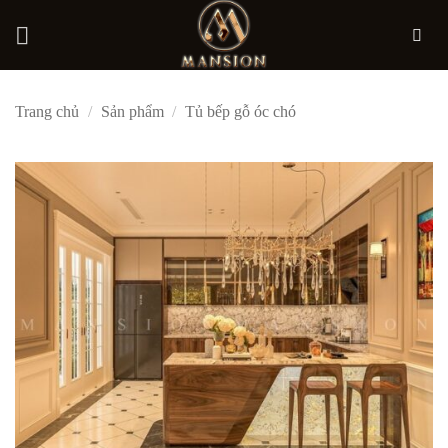
Bỏ
Trang chủ
/
Sản phẩm
/
Tủ bếp gỗ óc chó
qua
nội
dung