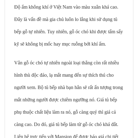
Độ ẩm không khí ở Việt Nam vào màu xuân khá cao.
Đây là vấn đề mà gia chủ luôn lo lắng khi sử dụng tủ
bếp gỗ tự nhiên. Tuy nhiên, gỗ óc chó khi được tẩm sấy
kỹ sẽ không bị mốc hay mục ruỗng bởi khí ấm.
Vân gỗ óc chó tự nhiên ngoài loại thẳng còn rất nhiều
hình thù độc đáo, lạ mắt mang đến sự thích thú cho
người xem. Bộ tủ bếp nhà bạn hẳn sẽ rất ấn tượng trong
mắt những người được chiêm ngưỡng nó. Giá tủ bếp
phụ thuộc chất liệu làm ra nó, gỗ càng quý thì giá cả
càng cao. Do đó, giá tủ bếp làm từ gỗ óc chó khá đắt.
Liên hệ trực tiếp với Mansion để được báo giá chi tiết