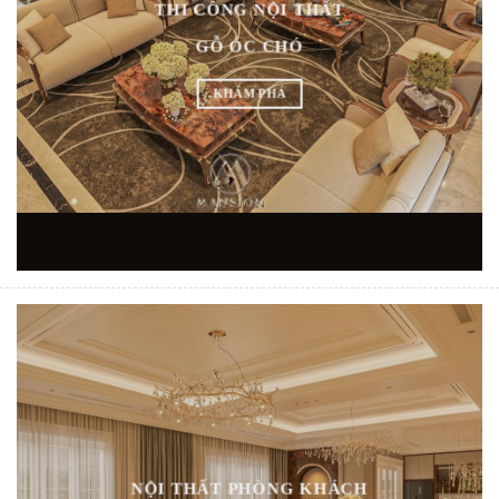
THI CÔNG NỘI THẤT
GỖ ÓC CHÓ
KHÁM PHÁ
NỘI THẤT PHÒNG KHÁCH