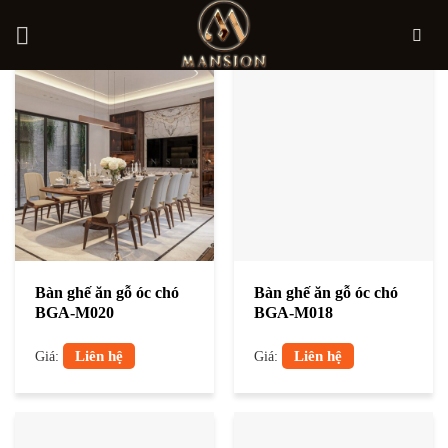
Bỏ
qua
nội
dung
Bàn ghế ăn gỗ óc chó
Bàn ghế ăn gỗ óc chó
BGA-M020
BGA-M018
Liên hệ
Liên hệ
Giá:
Giá: