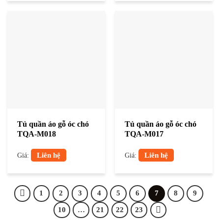
Tủ quần áo gỗ óc chó
Tủ quần áo gỗ óc chó
TQA-M018
TQA-M017
Liên hệ
Liên hệ
Giá:
Giá:
1
2
3
4
5
6
7
8
9
10
…
21
22
23