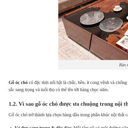
Bàn t
Gỗ óc chó
có đặc tính nổi bật là chắc, bền, ít cong vênh và chốn
sắc sang trọng và tuổi thọ có thể lên tới hàng chục năm.
1.2. Vì sao gỗ óc chó được ưa chuộng trong nội t
Gỗ óc chó trở thành lựa chọn hàng đầu trong phân khúc nội thất c
Vẻ đẹp sang trọng & độc đáo
: Mỗi tấm gỗ có một đường vân r