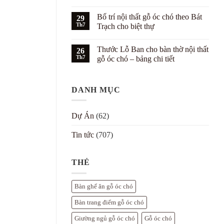
gỗ
Phong
Không
óc
cách
có
Bố trí nội thất gỗ óc chó theo Bát
chó
Hampton
29
bình
cho
kết
luận
Th7
Trạch cho biệt thự
căn
hợp
ở
hộ
nội
Phối
Không
trẻ
thất
màu
có
Thước Lỗ Ban cho bàn thờ nội thất
gỗ
nội
26
bình
óc
thất
luận
Th7
gỗ óc chó – bảng chi tiết
chó
gỗ
ở
cho
óc
Bố
Không
biệt
chó
trí
có
thự
với
nội
bình
tường
thất
DANH MỤC
luận
trắng
gỗ
ở
–
óc
Thước
7
chó
Lỗ
cách
theo
Ban
Dự Án
(62)
đẹp
Bát
cho
Trạch
bàn
cho
thờ
Tin tức
(707)
biệt
nội
thự
thất
gỗ
óc
THẺ
chó
–
bảng
chi
Bàn ghế ăn gỗ óc chó
tiết
Bàn trang điểm gỗ óc chó
Giường ngủ gỗ óc chó
Gỗ óc chó