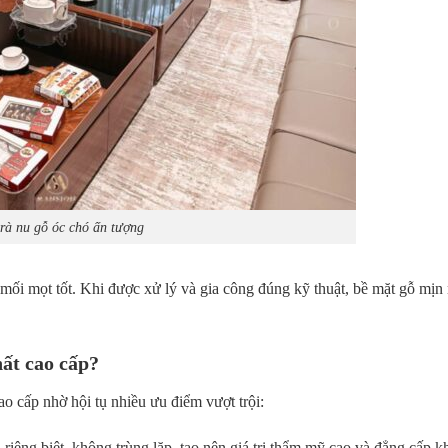
rà nu gỗ óc chó ấn tượng
g mối mọt tốt. Khi được xử lý và gia công đúng kỹ thuật, bề mặt gỗ mị
hất cao cấp?
ao cấp nhờ hội tụ nhiều ưu điểm vượt trội:
iêng biệt, không trùng lặp, tạo nên giá trị thẩm mỹ cao và đẳng cấp kh