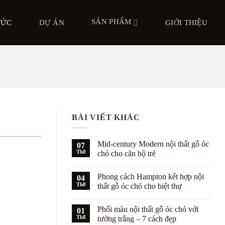
SẢN PHẨM
TỨC
DỰ ÁN
GIỚI THIỆU
BÀI VIẾT KHÁC
Mid-century Modern nội thất gỗ óc
07
Th8
chó cho căn hộ trẻ
Không
có
Phong cách Hampton kết hợp nội
04
bình
luận
Th8
thất gỗ óc chó cho biệt thự
ở
Mid-
Không
century
có
Phối màu nội thất gỗ óc chó với
Modern
01
bình
nội
luận
Th8
tường trắng – 7 cách đẹp
thất
ở