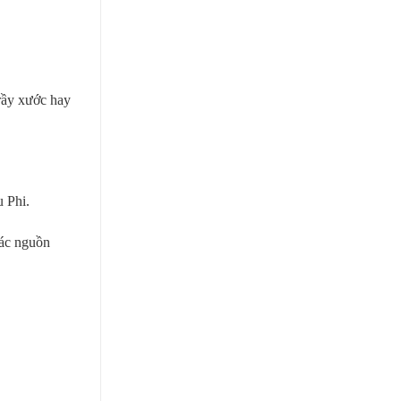
rầy xước hay
 Phi.
các nguồn