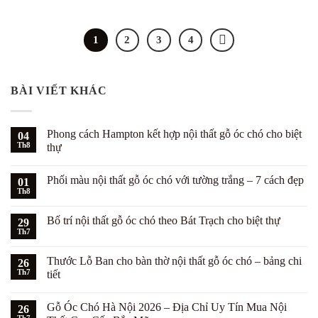
1
2
3
4
BÀI VIẾT KHÁC
Phong cách Hampton kết hợp nội thất gỗ óc chó cho biệt
04
Th8
thự
Không
có
Phối màu nội thất gỗ óc chó với tường trắng – 7 cách đẹp
01
bình
luận
Th8
Không
ở
có
Phong
bình
cách
Bố trí nội thất gỗ óc chó theo Bát Trạch cho biệt thự
29
luận
Hampton
ở
Th7
kết
Không
Phối
hợp
có
màu
nội
bình
nội
Thước Lỗ Ban cho bàn thờ nội thất gỗ óc chó – bảng chi
26
thất
luận
thất
ở
Th7
gỗ
tiết
gỗ
Bố
óc
óc
Không
trí
chó
chó
có
nội
cho
với
Gỗ Óc Chó Hà Nội 2026 – Địa Chỉ Uy Tín Mua Nội
26
bình
thất
biệt
tường
luận
gỗ