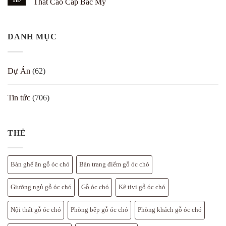
Th7
thự
Thất Cao Cấp Bắc Mỹ
trắng
ở
óc
–
Thước
Không
chó
7
Lỗ
có
theo
cách
Ban
bình
Bát
đẹp
cho
luận
Trạch
DANH MỤC
bàn
ở
cho
thờ
Gỗ
biệt
nội
Óc
thự
thất
Chó
gỗ
Hà
Dự Án
(62)
óc
Nội
chó
2026
–
–
bảng
Địa
Tin tức
(706)
chi
Chỉ
tiết
Uy
Tín
Mua
Nội
Thất
THẺ
Cao
Cấp
Bắc
Mỹ
Bàn ghế ăn gỗ óc chó
Bàn trang điểm gỗ óc chó
Giường ngủ gỗ óc chó
Gỗ óc chó
Kệ tivi gỗ óc chó
Nội thất gỗ óc chó
Phòng bếp gỗ óc chó
Phòng khách gỗ óc chó