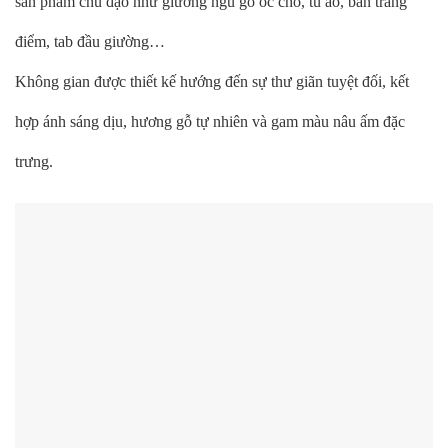
sản phẩm chủ đạo như giường ngủ gỗ óc chó, tủ áo, bàn trang
điểm, tab đầu giường…
Không gian được thiết kế hướng đến sự thư giãn tuyệt đối, kết
hợp ánh sáng dịu, hương gỗ tự nhiên và gam màu nâu ấm đặc
trưng.