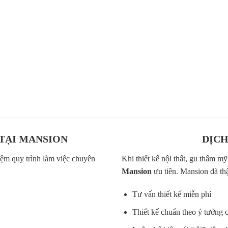
Hệ thống nhà xưởng sản xuất
 óc chó
Dây chuyền sản xuất nội thất 
nội thất gỗ óc chó dẫn đầu xu
Nhập khẩu 100% máy móc hiện
Với hơn +100 thợ thủ công t
Thực hiện Handmade hoàn toà
 TẠI MANSION
DỊCH
ệm quy trình làm việc chuyên
Khi thiết kế nội thất, gu thẩm m
Mansion
ưu tiên. Mansion đã thậ
Tư vấn thiết kế miễn phí
Thiết kế chuẩn theo ý tưởng 