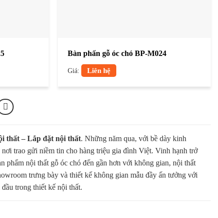
25
Bàn phấn gỗ óc chó BP-M024
Giá:
Liên hệ
i thất – Lắp đặt nội thất
. Những năm qua, với bề dày kinh
ơi trao gửi niềm tin cho hàng triệu gia đình Việt. Vinh hạnh trở
ản phẩm nội thất gỗ óc chó đến gần hơn với không gian, nội thất
howroom trưng bày và thiết kế không gian mẫu đầy ấn tưởng với
ầu trong thiết kế nội thất.
ÊN SẢN XUẤT GỖ ÓC CHÓ HIỆN ĐẠI