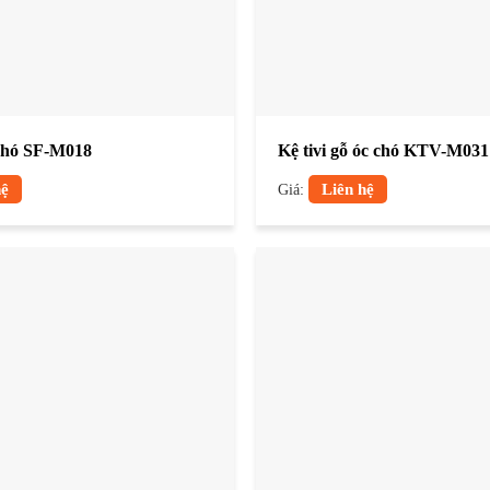
 chó SF-M018
Kệ tivi gỗ óc chó KTV-M031
hệ
Giá:
Liên hệ