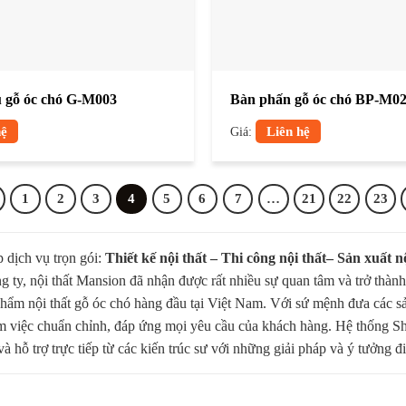
 gỗ óc chó G-M003
Bàn phấn gỗ óc chó BP-M0
hệ
Giá:
Liên hệ
1
2
3
4
5
6
7
…
21
22
23
 dịch vụ trọn gói:
Thiết kế nội thất – Thi công nội thất– Sản xuất nộ
ty, nội thất Mansion đã nhận được rất nhiều sự quan tâm và trở thành n
 phẩm nội thất gỗ óc chó hàng đầu tại Việt Nam. Với sứ mệnh đưa các s
làm việc chuẩn chỉnh, đáp ứng mọi yêu cầu của khách hàng. Hệ thống S
ỗ trợ trực tiếp từ các kiến trúc sư với những giải pháp và ý tưởng đi đ
ĐẦU TẠI MIỀN BẮC
XƯỞNG CHUY