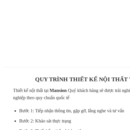
Không gian nghệ thuật trưng bày những tinh hoa của nội thất gỗ
Không gian để trải nghiệm những tuyệt tác tinh tế và độc đáo về 
hướng
Hình ảnh thực tế tại Showroom
QUY TRÌNH THIẾT KẾ NỘI THẤT
Thiết kế nội thất tại
Mansion
Quý khách hàng sẽ được trải nghi
nghiệp theo quy chuẩn quốc tế
Bước 1: Tiếp nhận thông tin, gặp gỡ, lắng nghe và tư vấn
Bước 2: Khảo sát thực trạng