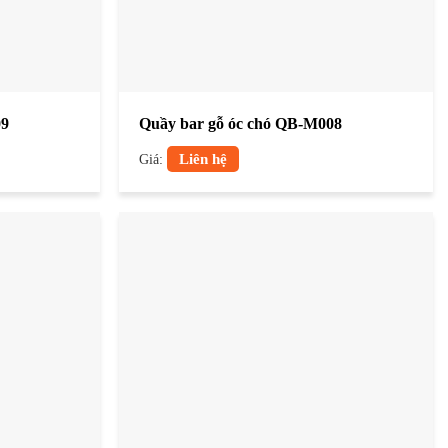
09
Quầy bar gỗ óc chó QB-M008
Giá:
Liên hệ