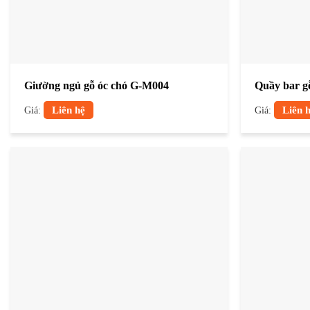
Giường ngủ gỗ óc chó G-M004
Quầy bar g
Giá:
Liên hệ
Giá:
Liên 