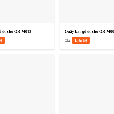
ỗ óc chó QB-M013
Quầy bar gỗ óc chó QB-M0
hệ
Giá:
Liên hệ