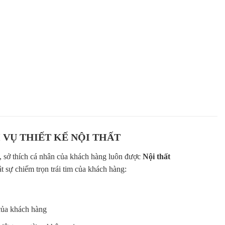
 gỗ óc chó lên đến 3000m2
gỗ óc chó đạt tiêu chuẩn quốc tế
 đại chuyên sản xuất nội thất cao cấp từ gỗ óc chó
ay nghề cao dày dặn kinh nghiệm
n những sản phẩm nội thất từ gỗ óc chó cao cấp
 VỤ THIẾT KẾ NỘI THẤT
ỹ, sở thích cá nhân của khách hàng luôn được
Nội thất
t sự chiếm trọn trái tim của khách hàng:
của khách hàng