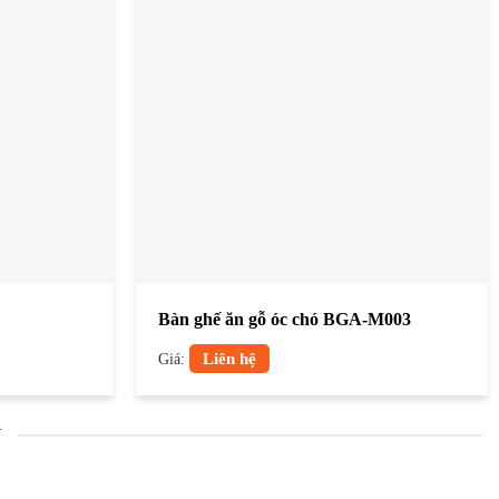
Bàn ghế ăn gỗ óc chó BGA-M003
Giá:
Liên hệ
N