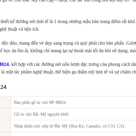
iết kế đường nét tinh tế là 1 trong những mẫu bàn trang điểm rất khó 
hệ thuật và tiện ích.
ên độc đáo, mang đến vẻ đẹp sang trọng và quý phái cho bàn phấn. Gư
ế bọc da êm ái, không chỉ mang lại sự thoải mái tối đa khi sử dụng, m
M024
, kết hợp với các đường nét uốn lượn đặc trưng của phong cách tân
là một tác phẩm nghệ thuật, thể hiện gu thẩm mỹ tinh tế và sự chăm chú
024
Bàn phấn gỗ óc chó BP-M024
Gỗ óc chó Bắc Mỹ nguyên khối
Nhập khẩu trực tiếp từ Bắc Mỹ (Hoa Kỳ, Canada), có C/O, C/Q