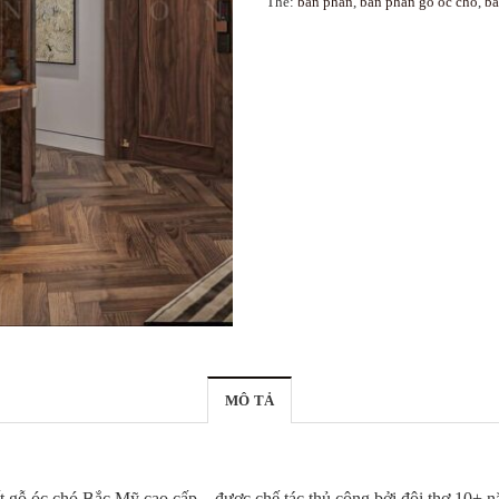
Thẻ:
bàn phấn
,
bàn phấn gỗ óc chó
,
bà
MÔ TẢ
ất gỗ óc chó Bắc Mỹ cao cấp – được chế tác thủ công bởi đội thợ 10+ 