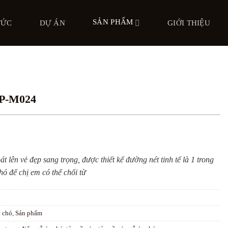
SẢN PHẨM
TỨC
DỰ ÁN
GIỚI THIỆU
BP-M024
lên vẻ đẹp sang trọng, được thiết kế đường nét tinh tế là 1 trong
ó để chị em có thể chối từ
c chó
,
Sản phẩm