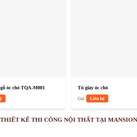
 gỗ óc chó TQA-M001
Tủ giày óc chó
ệ
Giá:
Liên hệ
THIẾT KẾ THI CÔNG NỘI THẤT TẠI MANSIO