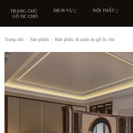
Bỏ
DỊCH VỤ
NỘI THẤT
qua
TRANG CHỦ
GỖ ÓC CHÓ
nội
dung
Trang chủ
/
Sản phẩm
/
Bàn phấn, tủ quần áo gỗ óc chó