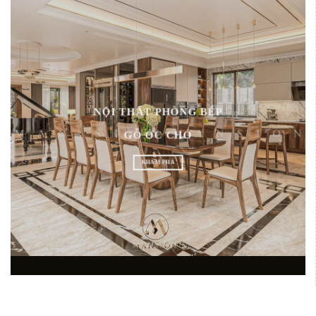
NỘI THẤT PHÒNG BẾP
GỖ ÓC CHÓ
KHÁM PHÁ
ĐẦU TẠI MIỀN BẮC
XƯỞNG CHUY