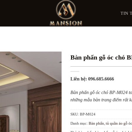
TIN 
Bàn phấn gỗ óc chó 
Liên hệ: 096.685.6666
Bàn phấn gỗ óc chó BP-M024 toát 
những mẫu bàn trang điểm rất kh
SKU:
BP-M024
Danh mục:
Bàn phấn, tủ quần áo gỗ ó