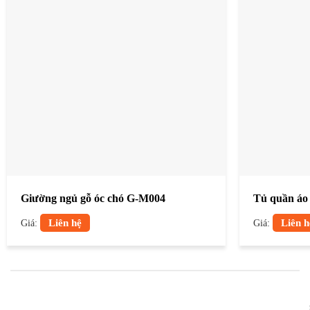
Giường ngủ gỗ óc chó G-M004
Tủ quần áo
Giá:
Liên hệ
Giá:
Liên h