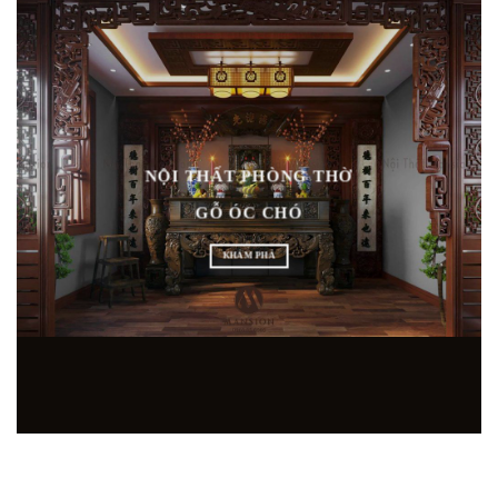
NỘI THẤT PHÒNG THỜ
GỖ ÓC CHÓ
KHÁM PHÁ
ÊN SẢN XUẤT GỖ ÓC CHÓ HIỆN ĐẠI