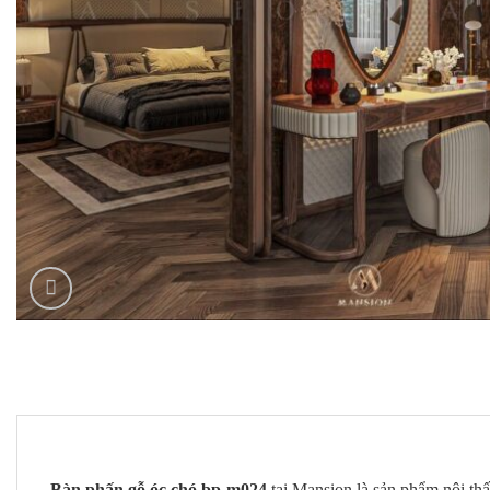
Bàn phấn gỗ óc chó bp-m024
tại Mansion là sản phẩm nội th