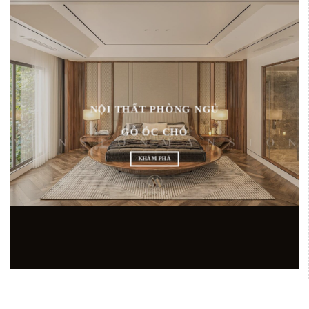
NỘI THẤT PHÒNG NGỦ
GỖ ÓC CHÓ
KHÁM PHÁ
SHOWROOM NỘI THẤT GỖ ÓC CHÓ HÀNG 