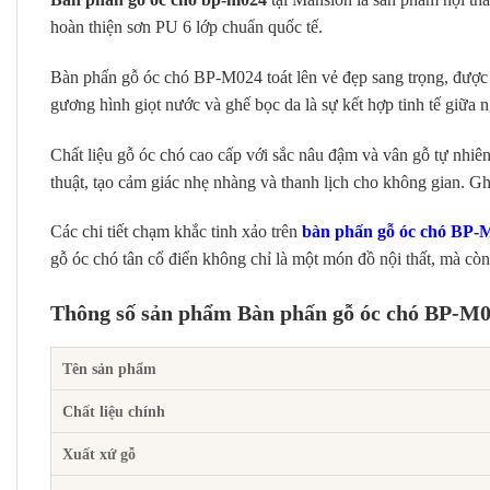
hoàn thiện sơn PU 6 lớp chuẩn quốc tế.
Bàn phấn gỗ óc chó BP-M024 toát lên vẻ đẹp sang trọng, được th
gương hình giọt nước và ghế bọc da là sự kết hợp tinh tế giữa ng
Chất liệu gỗ óc chó cao cấp với sắc nâu đậm và vân gỗ tự nhi
thuật, tạo cảm giác nhẹ nhàng và thanh lịch cho không gian. Gh
Các chi tiết chạm khắc tinh xảo trên
bàn phấn gỗ óc chó BP-
gỗ óc chó tân cổ điển không chỉ là một món đồ nội thất, mà còn 
Thông số sản phẩm Bàn phấn gỗ óc chó BP-M
Tên sản phẩm
Chất liệu chính
Xuất xứ gỗ