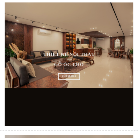
THIẾT KẾ NỘI THẤT
GỖ ÓC CHÓ
KHÁM PHÁ