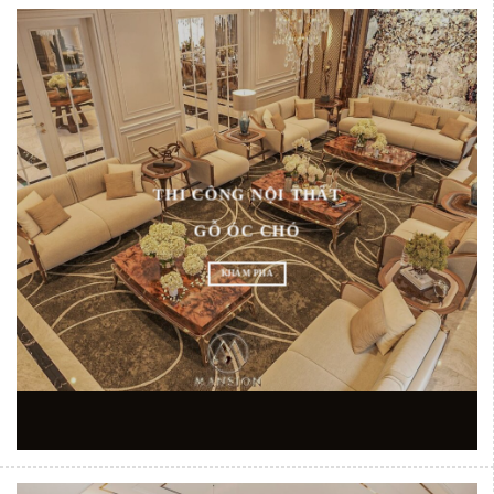
THI CÔNG NỘI THẤT
GỖ ÓC CHÓ
KHÁM PHÁ