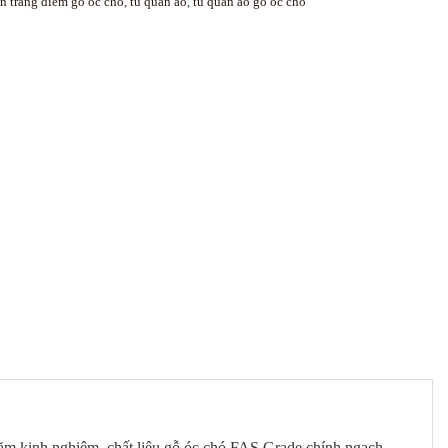
n trang điểm gỗ óc chó
,
tủ quần áo
,
tủ quần áo gỗ óc chó
năm kinh nghiệm, chất liệu gỗ óc chó FAS Grade chính ngạch,