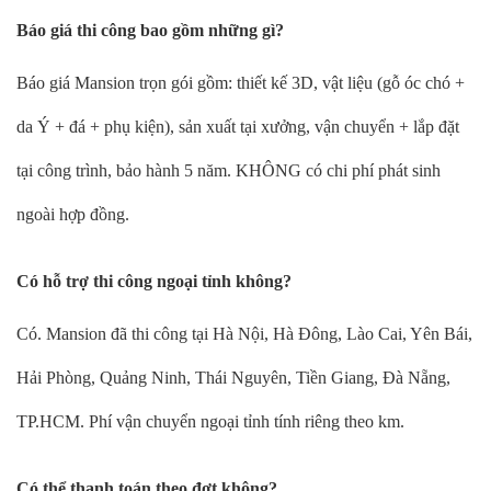
Báo giá thi công bao gồm những gì?
Báo giá Mansion trọn gói gồm: thiết kế 3D, vật liệu (gỗ óc chó +
da Ý + đá + phụ kiện), sản xuất tại xưởng, vận chuyển + lắp đặt
tại công trình, bảo hành 5 năm. KHÔNG có chi phí phát sinh
ngoài hợp đồng.
Có hỗ trợ thi công ngoại tỉnh không?
Có. Mansion đã thi công tại Hà Nội, Hà Đông, Lào Cai, Yên Bái,
Hải Phòng, Quảng Ninh, Thái Nguyên, Tiền Giang, Đà Nẵng,
TP.HCM. Phí vận chuyển ngoại tỉnh tính riêng theo km.
Có thể thanh toán theo đợt không?