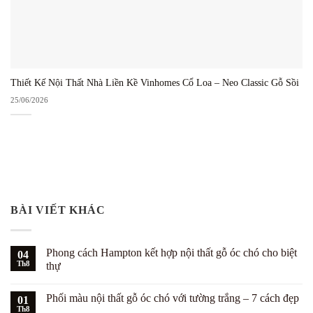
Thiết Kế Nội Thất Nhà Liền Kề Vinhomes Cổ Loa – Neo Classic Gỗ Sồi
25/06/2026
BÀI VIẾT KHÁC
Phong cách Hampton kết hợp nội thất gỗ óc chó cho biệt
04
Th8
thự
Không
có
Phối màu nội thất gỗ óc chó với tường trắng – 7 cách đẹp
01
bình
luận
Th8
Không