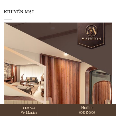
KHUYẾN MẠI
Hotline
Chat Zalo
Với Mansion
0966856666