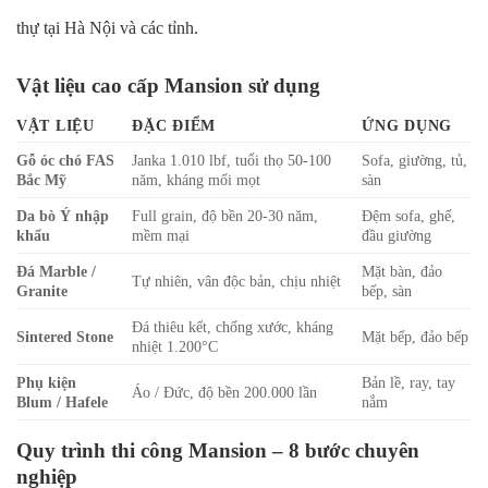
thự tại Hà Nội và các tỉnh.
Vật liệu cao cấp Mansion sử dụng
VẬT LIỆU
ĐẶC ĐIỂM
ỨNG DỤNG
Gỗ óc chó FAS
Janka 1.010 lbf, tuổi thọ 50-100
Sofa, giường, tủ,
Bắc Mỹ
năm, kháng mối mọt
sàn
Da bò Ý nhập
Full grain, độ bền 20-30 năm,
Đệm sofa, ghế,
khẩu
mềm mại
đầu giường
Đá Marble /
Mặt bàn, đảo
Tự nhiên, vân độc bản, chịu nhiệt
Granite
bếp, sàn
Đá thiêu kết, chống xước, kháng
Sintered Stone
Mặt bếp, đảo bếp
nhiệt 1.200°C
Phụ kiện
Bản lề, ray, tay
Áo / Đức, độ bền 200.000 lần
Blum / Hafele
nắm
Quy trình thi công Mansion – 8 bước chuyên
nghiệp