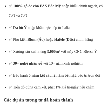
✅
100% gỗ óc chó FAS Bắc Mỹ
nhập khẩu chính ngạch, có
C/O và C/Q
✅
Da bò Ý
nhập khẩu trực tiếp từ Italia
✅ Phụ kiện
Blum (Áo) hoặc Hafele (Đức)
chính hãng
✅ Xưởng sản xuất riêng
3.000m²
với máy CNC Biesse Ý
✅
30+ nghệ nhân gỗ
với 10+ năm kinh nghiệm
✅ Bảo hành
5 năm kết cấu, 2 năm bề mặt
, bảo trì trọn đời
✅ Tiến độ đúng cam kết, phạt 1% giá trị/ngày nếu chậm
Các dự án tương tự đã hoàn thành