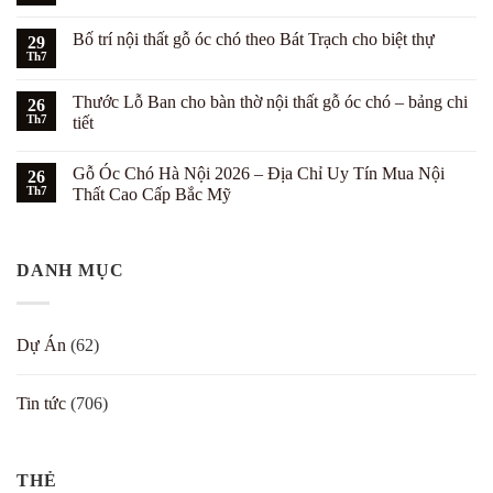
ở
có
Phong
bình
cách
Bố trí nội thất gỗ óc chó theo Bát Trạch cho biệt thự
29
luận
Hampton
ở
Th7
kết
Không
Phối
hợp
có
màu
nội
bình
nội
Thước Lỗ Ban cho bàn thờ nội thất gỗ óc chó – bảng chi
26
thất
luận
thất
ở
Th7
gỗ
tiết
gỗ
Bố
óc
óc
Không
trí
chó
chó
có
nội
cho
với
Gỗ Óc Chó Hà Nội 2026 – Địa Chỉ Uy Tín Mua Nội
26
bình
thất
biệt
tường
luận
gỗ
Th7
thự
Thất Cao Cấp Bắc Mỹ
trắng
ở
óc
–
Thước
Không
chó
7
Lỗ
có
theo
cách
Ban
bình
Bát
đẹp
cho
luận
Trạch
DANH MỤC
bàn
ở
cho
thờ
Gỗ
biệt
nội
Óc
thự
thất
Chó
gỗ
Hà
Dự Án
(62)
óc
Nội
chó
2026
–
–
bảng
Địa
Tin tức
(706)
chi
Chỉ
tiết
Uy
Tín
Mua
Nội
Thất
THẺ
Cao