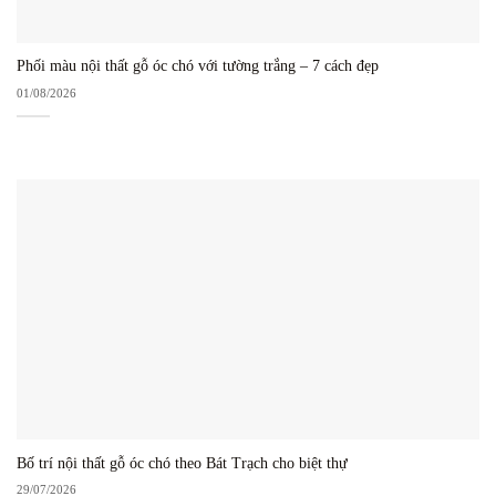
Phối màu nội thất gỗ óc chó với tường trắng – 7 cách đẹp
01/08/2026
Bố trí nội thất gỗ óc chó theo Bát Trạch cho biệt thự
29/07/2026