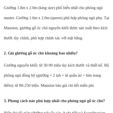
Giường 1.8m x 2.0m (king size) phổ biến nhất cho phòng ngủ
master. Giường 1.6m x 2.0m (queen) phù hợp phòng ngủ phụ. Tại
Mansion, giường gỗ óc chó nguyên khối được sản xuất theo kích
thước tùy chỉnh, phù hợp chính xác với mặt bằng.
2. Giá giường gỗ óc chó khoảng bao nhiêu?
Giường nguyên khối: từ 30-90 triệu tùy kích thước và thiết kế. Bộ
phòng ngủ đồng bộ (giường + 2 tab + tủ quần áo + bàn trang
điểm): từ 80-250 triệu. Mansion báo giá chi tiết miễn phí.
3. Phong cách nào phù hợp nhất cho phòng ngủ gỗ óc chó?
Hiện đại tối giản (đường nét sắc sảo, ít chi tiết) và Scandinavian