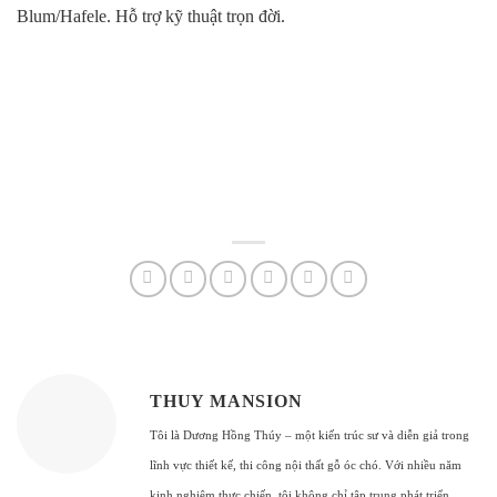
Blum/Hafele. Hỗ trợ kỹ thuật trọn đời.
THUY MANSION
Tôi là Dương Hồng Thúy – một kiến trúc sư và diễn giả trong
lĩnh vực thiết kế, thi công nội thất gỗ óc chó. Với nhiều năm
kinh nghiệm thực chiến, tôi không chỉ tập trung phát triển