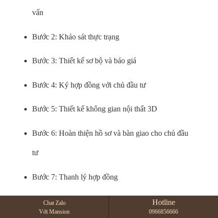
vấn
Bước 2: Khảo sát thực trạng
Bước 3: Thiết kế sơ bộ và báo giá
Bước 4: Ký hợp đồng với chủ đầu tư
Bước 5: Thiết kế không gian nội thất 3D
Bước 6: Hoàn thiện hồ sơ và bàn giao cho chủ đầu
tư
Bước 7: Thanh lý hợp đồng
Bước 8: Bảo hành và bảo trì
Hotline
Chat Zalo
Với Mansion
0966856666