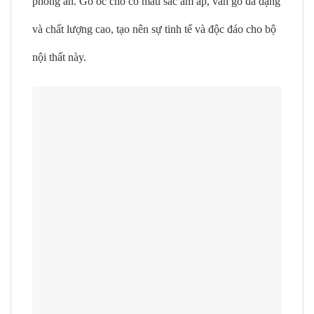
phòng ăn. Gỗ óc chó có màu sắc ấm áp, vân gỗ đa dạng
và chất lượng cao, tạo nên sự tinh tế và độc đáo cho bộ
nội thất này.