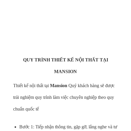
Với hơn +100 thợ thủ công tay nghề cao dày dặn kinh nghiệm
Thực hiện Handmade hoàn toàn những sản phẩm nội thất từ
gỗ óc chó cao cấp
QUY TRÌNH THIẾT KẾ NỘI THẤT TẠI
MANSION
Thiết kế nội thất tại
Mansion
Quý khách hàng sẽ được
trải nghiệm quy trình làm việc chuyên nghiệp theo quy
chuẩn quốc tế
Bước 1: Tiếp nhận thông tin, gặp gỡ, lắng nghe và tư