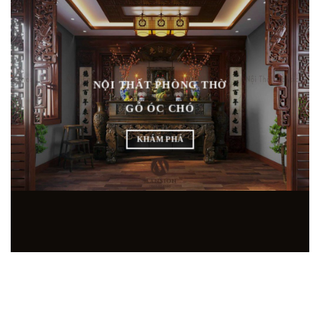
NỘI THẤT PHÒNG THỜ
GỖ ÓC CHÓ
KHÁM PHÁ
SHOWROOM NỘI THẤT GỖ ÓC CHÓ HÀNG ĐẦU
TẠI MIỀN BẮC