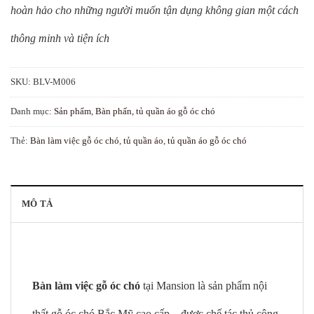
hoàn hảo cho những người muốn tận dụng không gian một cách
thông minh và tiện ích
SKU:
BLV-M006
Danh mục:
Sản phẩm
,
Bàn phấn, tủ quần áo gỗ óc chó
Thẻ:
Bàn làm việc gỗ óc chó
,
tủ quần áo
,
tủ quần áo gỗ óc chó
MÔ TẢ
Bàn làm việc gỗ óc chó
tại Mansion là sản phẩm nội
thất gỗ óc chó Bắc Mỹ cao cấp – được chế tác thủ công