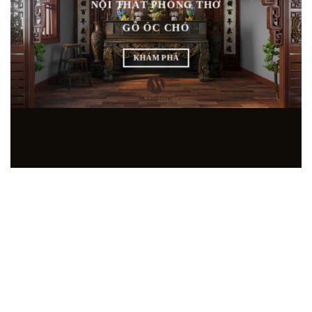
NỘI THẤT PHÒNG THỜ
GỖ ÓC CHÓ
KHÁM PHÁ
SHOWROOM NỘI THẤT GỖ ÓC CHÓ HÀNG ĐẦU
TẠI MIỀN BẮC