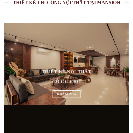
THIẾT KẾ THI CÔNG NỘI THẤT TẠI MANSION
THIẾT KẾ NỘI THẤT
GỖ ÓC CHÓ
KHÁM PHÁ