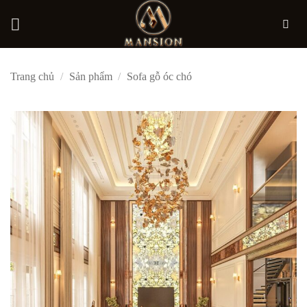
Bỏ
Trang chủ
/
Sản phẩm
/
Sofa gỗ óc chó
qua
nội
dung