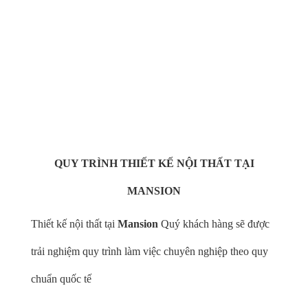
Với hơn +100 thợ thủ công tay nghề cao dày dặn kinh nghiệm
Thực hiện Handmade hoàn toàn những sản phẩm nội thất từ
gỗ óc chó cao cấp
QUY TRÌNH THIẾT KẾ NỘI THẤT TẠI
MANSION
Thiết kế nội thất tại
Mansion
Quý khách hàng sẽ được
trải nghiệm quy trình làm việc chuyên nghiệp theo quy
chuẩn quốc tế