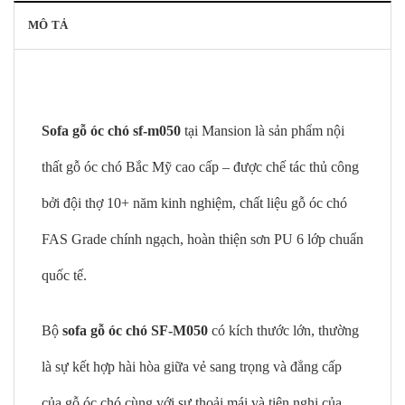
MÔ TẢ
Sofa gỗ óc chó sf-m050
tại Mansion là sản phẩm nội
thất gỗ óc chó Bắc Mỹ cao cấp – được chế tác thủ công
bởi đội thợ 10+ năm kinh nghiệm, chất liệu gỗ óc chó
FAS Grade chính ngạch, hoàn thiện sơn PU 6 lớp chuẩn
quốc tế.
Bộ
sofa gỗ óc chó SF-M050
có kích thước lớn, thường
là sự kết hợp hài hòa giữa vẻ sang trọng và đẳng cấp
của gỗ óc chó cùng với sự thoải mái và tiện nghi của