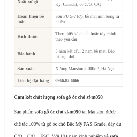
Xuất xứ gỗ
Kỳ, Canada), có C/O, C/Q
Hoàn thiện bề
Sơn PU 5-7 lớp, bề mặt mịn bóng tự
mặt
nhiên
Theo thiết kế chuẩn hoặc tùy chỉnh
Kích thước
theo yêu cầu
5 năm kết cấu, 2 năm bề mặt. Bảo
Bảo hành
trì trọn đời
Sản xuất
Xưởng Mansion 3.000m², Hà Nội
Liên hệ đặt hàng
0966.85.6666
Cam kết chất lượng sofa gỗ óc chó sf-m050
Sản phẩm
sofa gỗ óc chó sf-m050
tại Mansion được
chế tác 100% từ gỗ óc chó Bắc Mỹ FAS Grade, đầy đủ
C/O – C/Q – FSC. Với 10+ năm kinh nghiệm về
sofa