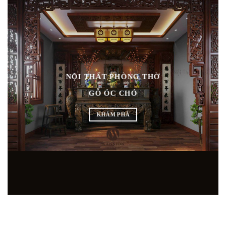
NỘI THẤT PHÒNG THỜ
GỖ ÓC CHÓ
KHÁM PHÁ
SHOWROOM NỘI THẤT GỖ ÓC CHÓ HÀNG ĐẦU