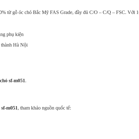
00% từ gỗ óc chó Bắc Mỹ FAS Grade, đầy đủ C/O – C/Q – FSC. Với 
áng phụ kiện
 thành Hà Nội
 chó sf-m051
.
ó sf-m051
, tham khảo nguồn quốc tế: