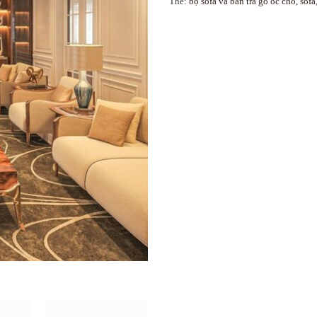
Thẻ:
bộ sofa và bàn trà gỗ óc chó
,
sofa