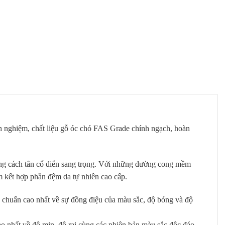
nh nghiệm, chất liệu gỗ óc chó FAS Grade chính ngạch, hoàn
 phong cách tân cổ điển sang trọng. Với những đường cong mềm
m kết hợp phần đệm da tự nhiên cao cấp.
u chuẩn cao nhất về sự đồng điệu của màu sắc, độ bóng và độ
ao nhất về độ mịn, độ rai cùng các phiên bản màu sắc độc đáo,