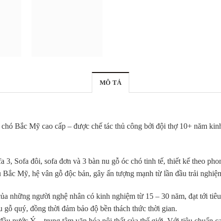
MÔ TẢ
c chó Bắc Mỹ cao cấp – được chế tác thủ công bởi đội thợ 10+ năm ki
fa 3, Sofa đôi, sofa đơn và 3 bàn nu gỗ óc chó tinh tế, thiết kế theo
ẩu Bắc Mỹ, hệ vân gỗ độc bản, gây ấn tượng mạnh từ lần đầu trải nghiệ
 của những người nghệ nhân có kinh nghiệm từ 15 – 30 năm, đạt tới tiê
ệu gỗ quý, đồng thời đảm bảo độ bền thách thức thời gian.
đầu nước Ý – trung tâm văn hóa nội thất của thế giới. Với tiêu chuẩn c