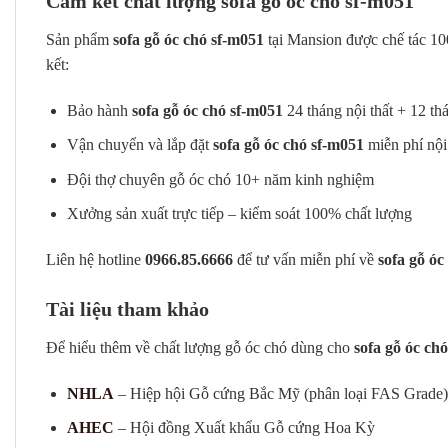
Cam kết chất lượng sofa gỗ óc chó sf-m051
Sản phẩm
sofa gỗ óc chó sf-m051
tại Mansion được chế tác 1
kết:
Bảo hành
sofa gỗ óc chó sf-m051
24 tháng nội thất + 12 th
Vận chuyển và lắp đặt
sofa gỗ óc chó sf-m051
miễn phí nội
Đội thợ chuyên gỗ óc chó 10+ năm kinh nghiệm
Xưởng sản xuất trực tiếp – kiểm soát 100% chất lượng
Liên hệ hotline
0966.85.6666
để tư vấn miễn phí về
sofa gỗ óc
Tài liệu tham khảo
Để hiểu thêm về chất lượng gỗ óc chó dùng cho
sofa gỗ óc ch
NHLA
– Hiệp hội Gỗ cứng Bắc Mỹ (phân loại FAS Grade)
AHEC
– Hội đồng Xuất khẩu Gỗ cứng Hoa Kỳ