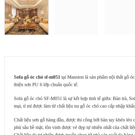
Sofa gỗ óc chó sf-m051
tại Mansion là sản phẩm nội thất gỗ ó
thiện sơn PU 6 lớp chuẩn quốc tế.
Sofa gỗ óc chó SF-M051 là sự kết hợp tinh tế giữa: Bàn trà, So
mại, tỉ mỉ được làm từ chất liệu nu gỗ óc chó cao cấp nhập kh
Chất liệu sơn gỗ hàng đầu, được thi công bởi bàn tay khéo léo
phủ sâu bề mặt, tôn vinh được vẻ đẹp tự nhiên nhất của chất li
Chất liệu da tự nhiên được tuyển chọn từ nhà sản xuất da hàng 