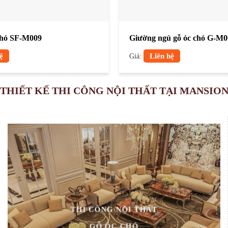
chó SF-M009
Giường ngủ gỗ óc chó G-M0
ệ
Giá:
Liên hệ
THIẾT KẾ THI CÔNG NỘI THẤT TẠI MANSIO
THI CÔNG NỘI THẤT
GỖ ÓC CHÓ