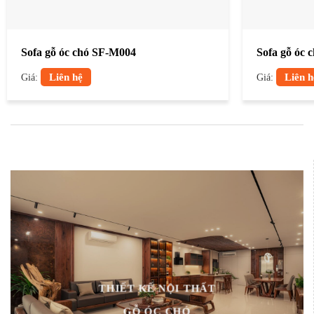
Sofa gỗ óc chó SF-M004
Sofa gỗ óc 
Giá:
Liên hệ
Giá:
Liên h
THIẾT KẾ NỘI THẤT
GỖ ÓC CHÓ