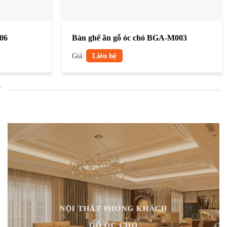
06
Bàn ghế ăn gỗ óc chó BGA-M003
Giá:
Liên hệ
N
NỘI THẤT PHÒNG KHÁCH
GỖ ÓC CHÓ