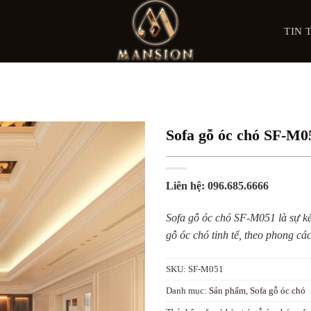
TIN 
Sofa gỗ óc chó SF-M0
Liên hệ: 096.685.6666
Sofa gỗ óc chó SF-M051 là sự kết
gỗ óc chó tinh tế, theo phong cá
SKU:
SF-M051
Danh mục:
Sản phẩm
,
Sofa gỗ óc chó