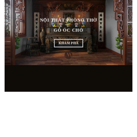
NỘI THẤT PHÒNG THỜ
GỖ ÓC CHÓ
KHÁM PHÁ
SHOWROOM NỘI THẤT GỖ ÓC CHÓ HÀNG ĐẦU
TẠI MIỀN BẮC