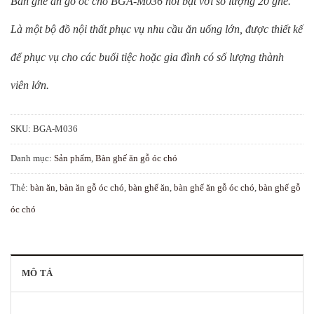
Bàn ghế ăn gỗ óc chó BGA-M036 nổi bật với số lượng 20 ghế.
Là một bộ đồ nội thất phục vụ nhu cầu ăn uống lớn, được thiết kế
để phục vụ cho các buổi tiệc hoặc gia đình có số lượng thành
viên lớn.
SKU:
BGA-M036
Danh mục:
Sản phẩm
,
Bàn ghế ăn gỗ óc chó
Thẻ:
bàn ăn
,
bàn ăn gỗ óc chó
,
bàn ghế ăn
,
bàn ghế ăn gỗ óc chó
,
bàn ghế gỗ
óc chó
MÔ TẢ