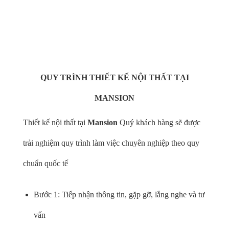
Thực hiện Handmade hoàn toàn những sản phẩm nội thất từ
gỗ óc chó cao cấp
QUY TRÌNH THIẾT KẾ NỘI THẤT TẠI
MANSION
Thiết kế nội thất tại
Mansion
Quý khách hàng sẽ được
trải nghiệm quy trình làm việc chuyên nghiệp theo quy
chuẩn quốc tế
Bước 1: Tiếp nhận thông tin, gặp gỡ, lắng nghe và tư
vấn