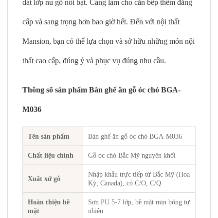
dát lớp nu gỗ nổi bật. Càng làm cho căn bếp thêm đẳng
cấp và sang trọng hơn bao giờ hết. Đến với nội thất
Mansion, bạn có thể lựa chọn và sở hữu những món nội
thất cao cấp, đúng ý và phục vụ đúng nhu cầu.
Thông số sản phẩm Bàn ghế ăn gỗ óc chó BGA-
M036
Tên sản phẩm
Bàn ghế ăn gỗ óc chó BGA-M036
Chất liệu chính
Gỗ óc chó Bắc Mỹ nguyên khối
Nhập khẩu trực tiếp từ Bắc Mỹ (Hoa
Xuất xứ gỗ
Kỳ, Canada), có C/O, C/Q
Hoàn thiện bề
Sơn PU 5-7 lớp, bề mặt mịn bóng tự
mặt
nhiên