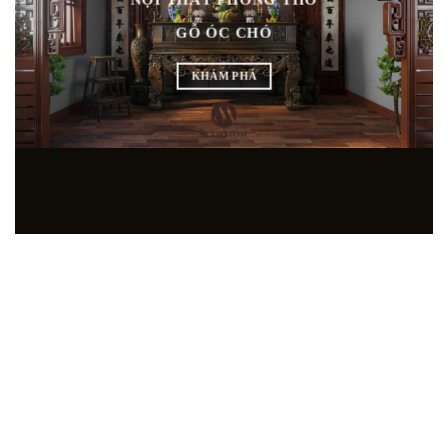
NỘI THẤT PHÒNG THỜ
GỖ ÓC CHÓ
KHÁM PHÁ
SHOWROOM NỘI THẤT GỖ ÓC CHÓ HÀNG ĐẦU
TẠI MIỀN BẮC