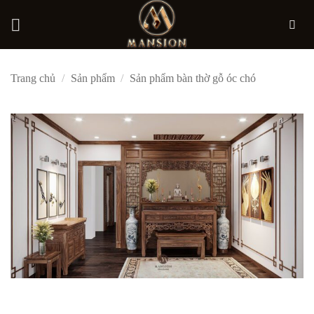
Bỏ
Trang chủ
/
Sản phẩm
/
Sản phẩm bàn thờ gỗ óc chó
qua
nội
dung