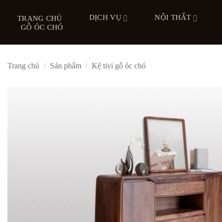
Bỏ
DỊCH VỤ
NỘI THẤT
qua
TRANG CHỦ
GỖ ÓC CHÓ
nội
dung
Trang chủ
/
Sản phẩm
/
Kệ tivi gỗ óc chó