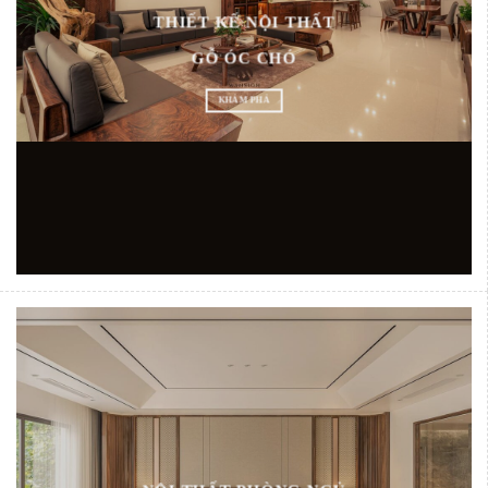
THIẾT KẾ NỘI THẤT
GỖ ÓC CHÓ
KHÁM PHÁ