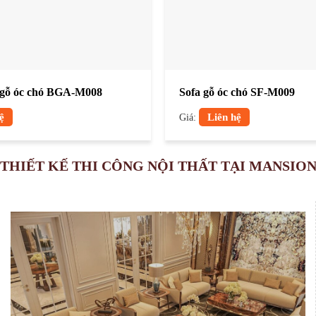
 gỗ óc chó BGA-M008
Sofa gỗ óc chó SF-M009
ệ
Giá:
Liên hệ
THIẾT KẾ THI CÔNG NỘI THẤT TẠI MANSIO