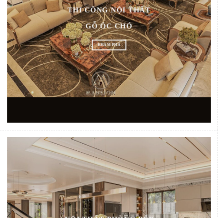
THI CÔNG NỘI THẤT
GỖ ÓC CHÓ
KHÁM PHÁ