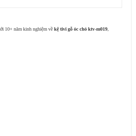
Với 10+ năm kinh nghiệm về
kệ tivi gỗ óc chó ktv-m019
,