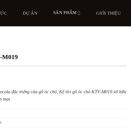
SẢN PHẨM
TỨC
DỰ ÁN
GIỚI THIỆU
V-M019
ocola đặc trưng của gỗ óc chó, Kệ tivi gỗ óc chó KTV-M019 sở hữu
m mại
ó