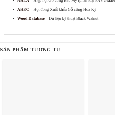
NHLA
– Hiệp hội Gỗ cứng Bắc Mỹ (phân loại FAS Grade)
AHEC
– Hội đồng Xuất khẩu Gỗ cứng Hoa Kỳ
Wood Database
– Dữ liệu kỹ thuật Black Walnut
SẢN PHẨM TƯƠNG TỰ