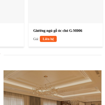
Giường ngủ gỗ óc chó G-M006
Giá:
Liên hệ
N