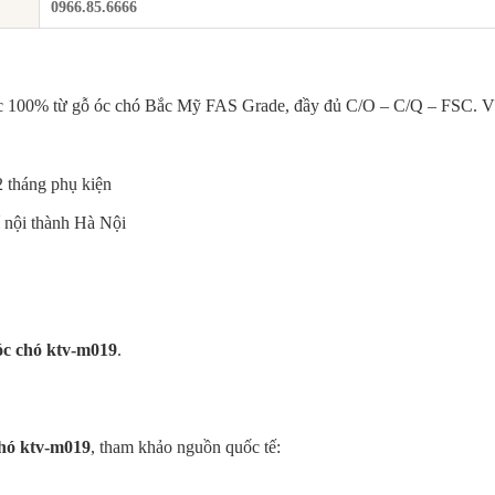
0966.85.6666
ác 100% từ gỗ óc chó Bắc Mỹ FAS Grade, đầy đủ C/O – C/Q – FSC. 
2 tháng phụ kiện
 nội thành Hà Nội
 óc chó ktv-m019
.
 chó ktv-m019
, tham khảo nguồn quốc tế: