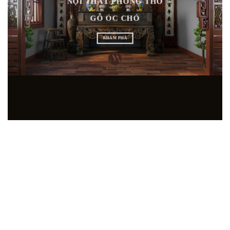
NỘI THẤT PHÒNG THỜ
GỖ ÓC CHÓ
KHÁM PHÁ
ÊN SẢN XUẤT GỖ ÓC CHÓ HIỆN ĐẠI