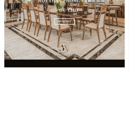
NỘI THẤT PHÒNG BẾP
GỖ ÓC CHÓ
KHÁM PHÁ
ĐẦU TẠI MIỀN BẮC
XƯỞNG CHUY