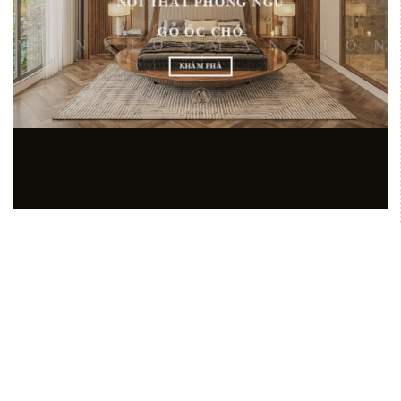
NỘI THẤT PHÒNG NGỦ
GỖ ÓC CHÓ
KHÁM PHÁ
SHOWROOM NỘI THẤT GỖ ÓC CHÓ HÀNG 