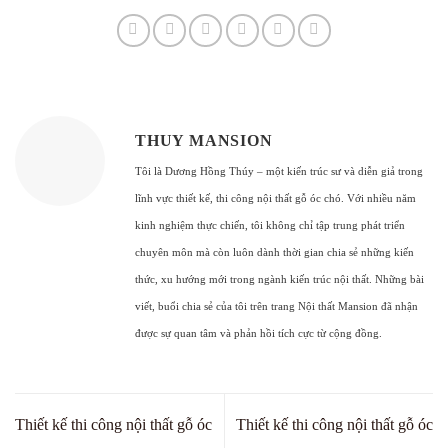
THUY MANSION
Tôi là Dương Hồng Thúy – một kiến trúc sư và diễn giả trong
lĩnh vực thiết kế, thi công nội thất gỗ óc chó. Với nhiều năm
kinh nghiệm thực chiến, tôi không chỉ tập trung phát triển
chuyên môn mà còn luôn dành thời gian chia sẻ những kiến
thức, xu hướng mới trong ngành kiến trúc nội thất. Những bài
viết, buổi chia sẻ của tôi trên trang Nội thất Mansion đã nhận
được sự quan tâm và phản hồi tích cực từ cộng đồng.
Thiết kế thi công nội thất gỗ óc
Thiết kế thi công nội thất gỗ óc