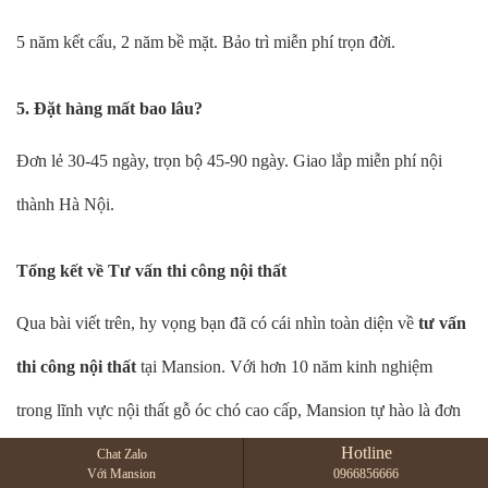
5 năm kết cấu, 2 năm bề mặt. Bảo trì miễn phí trọn đời.
5. Đặt hàng mất bao lâu?
Đơn lẻ 30-45 ngày, trọn bộ 45-90 ngày. Giao lắp miễn phí nội
thành Hà Nội.
Tổng kết về Tư vấn thi công nội thất
Qua bài viết trên, hy vọng bạn đã có cái nhìn toàn diện về
tư vấn
thi công nội thất
tại Mansion. Với hơn 10 năm kinh nghiệm
trong lĩnh vực nội thất gỗ óc chó cao cấp, Mansion tự hào là đơn
Hotline
vị dẫn đầu miền Bắc về
tư vấn thi công nội thất
– cam kết chất
Chat Zalo
Với Mansion
0966856666