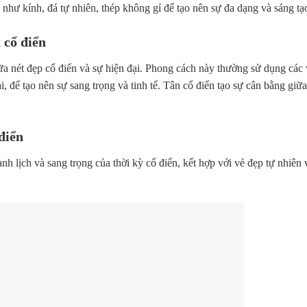
c như kính, đá tự nhiên, thép không gỉ để tạo nên sự đa dạng và sáng tạ
 cổ điển
iữa nét đẹp cổ điển và sự hiện đại. Phong cách này thường sử dụng các v
ại, để tạo nên sự sang trọng và tinh tế. Tân cổ điển tạo sự cân bằng giữa
điển
 lịch và sang trọng của thời kỳ cổ điển, kết hợp với vẻ đẹp tự nhiên 