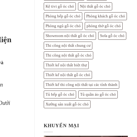
Kệ tivi gỗ óc chó
Nội thất gỗ óc chó
Phòng bếp gỗ óc chó
Phòng khách gỗ óc chó
Phòng ngủ gỗ óc chó
phòng thờ gỗ óc chó
Showroom nội thất gỗ óc chó
Sofa gỗ óc chó
iện
Thi công nội thất chung cư
Thi công nội thất gỗ óc chó
và
Thiết kế nội thất biệt thự
Thiết kế nội thất gỗ óc chó
ẫn
Thiết kế thi công nội thất tại các tỉnh thành
Tủ bếp gỗ óc chó
Tủ quần áo gỗ óc chó
 Dưới
Xưởng sản xuất gỗ óc chó
KHUYẾN MẠI