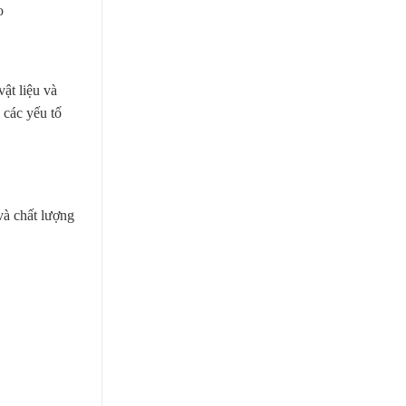
o
ật liệu và
 các yếu tố
và chất lượng