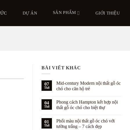
SẢN PHẨM
TỨC
DỰ ÁN
GIỚI THIỆU
BÀI VIẾT KHÁC
Mid-century Modern nội thất gỗ óc
07
Th8
chó cho căn hộ trẻ
Không
có
Phong cách Hampton kết hợp nội
04
bình
luận
Th8
thất gỗ óc chó cho biệt thự
ở
Mid-
Không
century
có
Phối màu nội thất gỗ óc chó với
Modern
01
bình
nội
luận
Th8
tường trắng – 7 cách đẹp
thất
ở