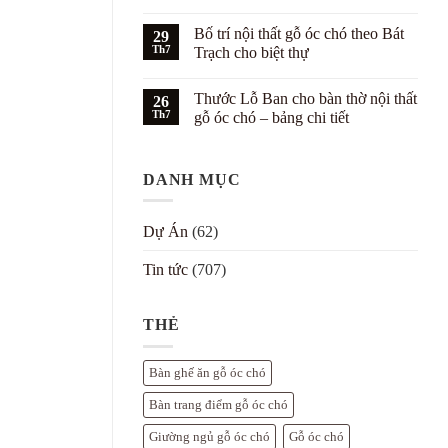
gỗ
Phong
Không
óc
cách
có
Bố trí nội thất gỗ óc chó theo Bát
chó
Hampton
29
bình
cho
kết
luận
Th7
Trạch cho biệt thự
căn
hợp
ở
hộ
nội
Phối
Không
trẻ
thất
màu
có
Thước Lỗ Ban cho bàn thờ nội thất
gỗ
nội
26
bình
óc
thất
luận
Th7
gỗ óc chó – bảng chi tiết
chó
gỗ
ở
cho
óc
Bố
Không
biệt
chó
trí
có
thự
với
nội
bình
tường
thất
DANH MỤC
luận
trắng
gỗ
ở
–
óc
Thước
7
chó
Lỗ
cách
theo
Ban
Dự Án
(62)
đẹp
Bát
cho
Trạch
bàn
cho
thờ
Tin tức
(707)
biệt
nội
thự
thất
gỗ
óc
THẺ
chó
–
bảng
chi
Bàn ghế ăn gỗ óc chó
tiết
Bàn trang điểm gỗ óc chó
Giường ngủ gỗ óc chó
Gỗ óc chó