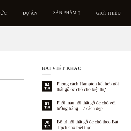
SẢN PHẨM
TỨC
DỰ ÁN
GIỚI THIỆU
BÀI VIẾT KHÁC
Phong cách Hampton kết hợp nội
04
Th8
thất gỗ óc chó cho biệt thự
Không
có
Phối màu nội thất gỗ óc chó với
01
bình
luận
Th8
tường trắng – 7 cách đẹp
ở
Phong
Không
cách
có
Bố trí nội thất gỗ óc chó theo Bát
Hampton
29
bình
kết
luận
Th7
Trạch cho biệt thự
hợp
ở