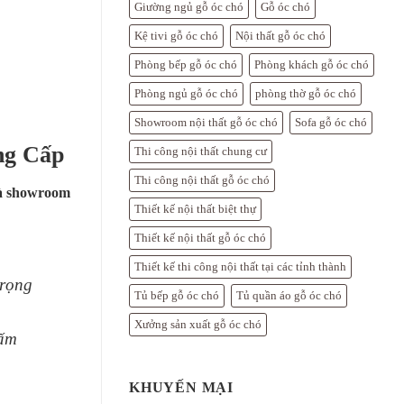
Giường ngủ gỗ óc chó
Gỗ óc chó
Kệ tivi gỗ óc chó
Nội thất gỗ óc chó
Phòng bếp gỗ óc chó
Phòng khách gỗ óc chó
Phòng ngủ gỗ óc chó
phòng thờ gỗ óc chó
Showroom nội thất gỗ óc chó
Sofa gỗ óc chó
ng Cấp
Thi công nội thất chung cư
Thi công nội thất gỗ óc chó
và showroom
Thiết kế nội thất biệt thự
Thiết kế nội thất gỗ óc chó
Thiết kế thi công nội thất tại các tỉnh thành
trọng
Tủ bếp gỗ óc chó
Tủ quần áo gỗ óc chó
Xưởng sản xuất gỗ óc chó
 ấm
KHUYẾN MẠI