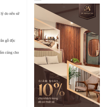
 lý do nên sử
vân gỗ độc
à ấm cúng cho