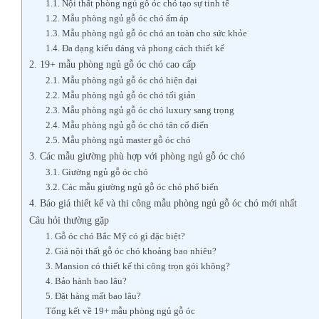
1.1. Nội thất phòng ngủ gỗ óc chó tạo sự tinh tế
1.2. Mẫu phòng ngủ gỗ óc chó ấm áp
1.3. Mẫu phòng ngủ gỗ óc chó an toàn cho sức khỏe
1.4. Đa dạng kiểu dáng và phong cách thiết kế
2. 19+ mẫu phòng ngủ gỗ óc chó cao cấp
2.1. Mẫu phòng ngủ gỗ óc chó hiện đại
2.2. Mẫu phòng ngủ gỗ óc chó tối giản
2.3. Mẫu phòng ngủ gỗ óc chó luxury sang trọng
2.4. Mẫu phòng ngủ gỗ óc chó tân cổ điển
2.5. Mẫu phòng ngủ master gỗ óc chó
3. Các mẫu giường phù hợp với phòng ngủ gỗ óc chó
3.1. Giường ngủ gỗ óc chó
3.2. Các mẫu giường ngủ gỗ óc chó phổ biến
4. Báo giá thiết kế và thi công mẫu phòng ngủ gỗ óc chó mới nhất
Câu hỏi thường gặp
1. Gỗ óc chó Bắc Mỹ có gì đặc biệt?
2. Giá nội thất gỗ óc chó khoảng bao nhiêu?
3. Mansion có thiết kế thi công trọn gói không?
4. Bảo hành bao lâu?
5. Đặt hàng mất bao lâu?
Tổng kết về 19+ mẫu phòng ngủ gỗ óc