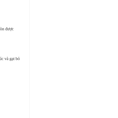
còn được
úc và gạt bỏ