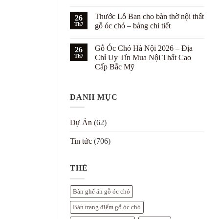
nội
Phối
Không
thất
màu
có
Thước Lỗ Ban cho bàn thờ nội thất
gỗ
nội
26
bình
óc
thất
luận
Th7
gỗ óc chó – bảng chi tiết
chó
gỗ
ở
cho
óc
Bố
Không
biệt
chó
trí
có
Gỗ Óc Chó Hà Nội 2026 – Địa
thự
với
nội
26
bình
tường
thất
luận
Th7
Chỉ Uy Tín Mua Nội Thất Cao
trắng
gỗ
ở
Cấp Bắc Mỹ
–
óc
Thước
7
chó
Lỗ
Không
cách
theo
Ban
có
đẹp
Bát
cho
bình
Trạch
bàn
DANH MỤC
luận
cho
thờ
ở
biệt
nội
Gỗ
thự
thất
Óc
gỗ
Chó
Dự Án
(62)
óc
Hà
chó
Nội
–
2026
Tin tức
(706)
bảng
–
chi
Địa
tiết
Chỉ
Uy
THẺ
Tín
Mua
Nội
Thất
Bàn ghế ăn gỗ óc chó
Cao
Cấp
Bàn trang điểm gỗ óc chó
Bắc
Mỹ