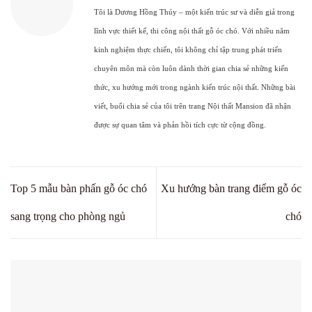
Tôi là Dương Hồng Thúy – một kiến trúc sư và diễn giả trong
lĩnh vực thiết kế, thi công nội thất gỗ óc chó. Với nhiều năm
kinh nghiệm thực chiến, tôi không chỉ tập trung phát triển
chuyên môn mà còn luôn dành thời gian chia sẻ những kiến
thức, xu hướng mới trong ngành kiến trúc nội thất. Những bài
viết, buổi chia sẻ của tôi trên trang Nội thất Mansion đã nhận
được sự quan tâm và phản hồi tích cực từ cộng đồng.
Top 5 mẫu bàn phấn gỗ óc chó
Xu hướng bàn trang điểm gỗ óc
sang trọng cho phòng ngủ
chó