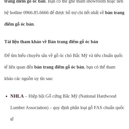
trang điểm gỗ óc bán
. Bạn có thể ghé thăm showroom hoặc liên
hệ hotline 0966.85.6666 để được hỗ trợ chi tiết nhất về
bàn trang
điểm gỗ óc bán
.
Tài liệu tham khảo về Bàn trang điểm gỗ óc bán
Để tìm hiểu chuyên sâu về gỗ óc chó Bắc Mỹ và tiêu chuẩn quốc
tế liên quan đến
bàn trang điểm gỗ óc bán
, bạn có thể tham
khảo các nguồn uy tín sau:
NHLA
– Hiệp hội Gỗ cứng Bắc Mỹ (National Hardwood
Lumber Association) – quy định phân loại gỗ FAS chuẩn quốc
tế