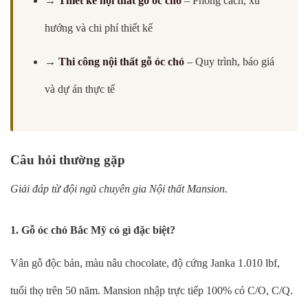
→
Thiết kế nội thất gỗ óc chó
– Phong cách, xu
hướng và chi phí thiết kế
→
Thi công nội thất gỗ óc chó
– Quy trình, báo giá
và dự án thực tế
Câu hỏi thường gặp
Giải đáp từ đội ngũ chuyên gia Nội thất Mansion.
1. Gỗ óc chó Bắc Mỹ có gì đặc biệt?
Vân gỗ độc bản, màu nâu chocolate, độ cứng Janka 1.010 lbf,
tuổi thọ trên 50 năm. Mansion nhập trực tiếp 100% có C/O, C/Q.