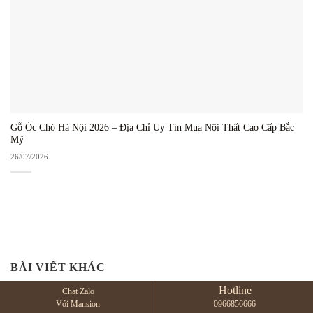
Gỗ Óc Chó Hà Nội 2026 – Địa Chỉ Uy Tín Mua Nội Thất Cao Cấp Bắc
Mỹ
26/07/2026
BÀI VIẾT KHÁC
Hotline
Chat Zalo
Với Mansion
0966856666
Mid-century Modern nội thất gỗ óc chó cho căn hộ trẻ
07