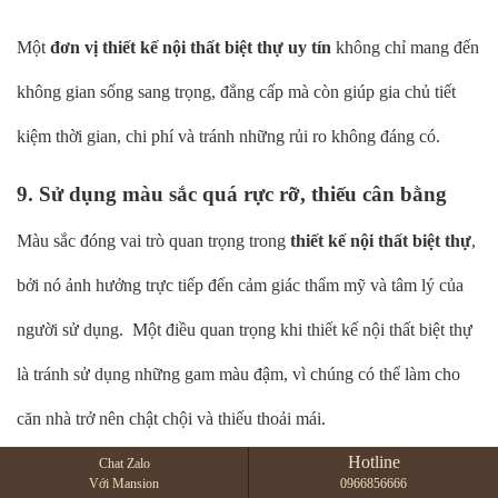
Một
đơn vị thiết kế nội thất biệt thự uy tín
không chỉ mang đến
không gian sống sang trọng, đẳng cấp mà còn giúp gia chủ tiết
kiệm thời gian, chi phí và tránh những rủi ro không đáng có.
9. Sử dụng màu sắc quá rực rỡ, thiếu cân bằng
Màu sắc đóng vai trò quan trọng trong
thiết kế nội thất biệt thự
,
bởi nó ảnh hưởng trực tiếp đến cảm giác thẩm mỹ và tâm lý của
người sử dụng. Một điều quan trọng khi thiết kế nội thất biệt thự
là tránh sử dụng những gam màu đậm, vì chúng có thể làm cho
căn nhà trở nên chật chội và thiếu thoải mái.
Hotline
Thay vào đó, hãy chú ý đến việc áp dụng những gam màu trung
Chat Zalo
Với Mansion
0966856666