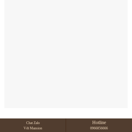
Hotline
Chat Zalo
Với Mansion
0966856666