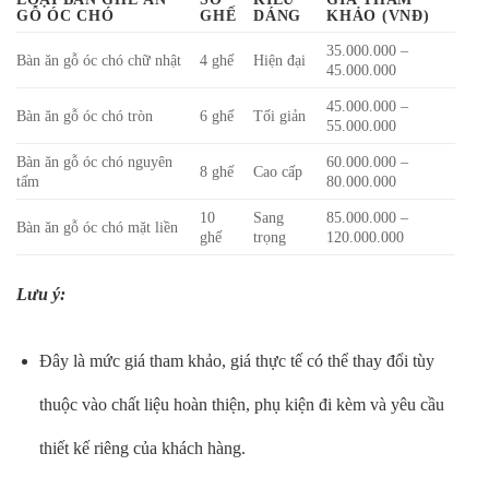
GỖ ÓC CHÓ
GHẾ
DÁNG
KHẢO (VNĐ)
35.000.000 –
Bàn ăn gỗ óc chó chữ nhật
4 ghế
Hiện đại
45.000.000
45.000.000 –
Bàn ăn gỗ óc chó tròn
6 ghế
Tối giản
55.000.000
Bàn ăn gỗ óc chó nguyên
60.000.000 –
8 ghế
Cao cấp
tấm
80.000.000
10
Sang
85.000.000 –
Bàn ăn gỗ óc chó mặt liền
ghế
trọng
120.000.000
Lưu ý:
Đây là mức giá tham khảo, giá thực tế có thể thay đổi tùy
thuộc vào chất liệu hoàn thiện, phụ kiện đi kèm và yêu cầu
thiết kế riêng của khách hàng.