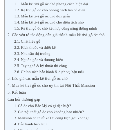
1.1. Mẫu kệ tivi gỗ óc chó phong cách hiện đại
1.2. Kệ tivi gỗ óc chó phong cách tân cổ điển
1.3. Mẫu kệ tivi gỗ óc chó đơn giản
1.4. Mẫu kệ tivi gỗ óc chó cho diện tích nhỏ
1.5. Kệ tivi gỗ óc chó kết hợp công năng thông minh
2. Các yếu tố tác động đến giá thành mẫu kệ tivi gỗ óc chó
2.1. Chất liệu gỗ
2.2. Kích thước và thiết kế
2.3. Nhu cầu thị trường
2.4. Nguồn gốc và thương hiệu
2.5. Tay nghề & kỹ thuật thi công
2.6. Chính sách bảo hành & dịch vụ hậu mãi
3. Báo giá các mẫu kệ tivi gỗ óc chó
4. Mua kệ tivi gỗ óc chó uy tín tại Nội Thất Mansion
5. Kết luận
Câu hỏi thường gặp
1. Gỗ óc chó Bắc Mỹ có gì đặc biệt?
2. Giá nội thất gỗ óc chó khoảng bao nhiêu?
3. Mansion có thiết kế thi công trọn gói không?
4. Bảo hành bao lâu?