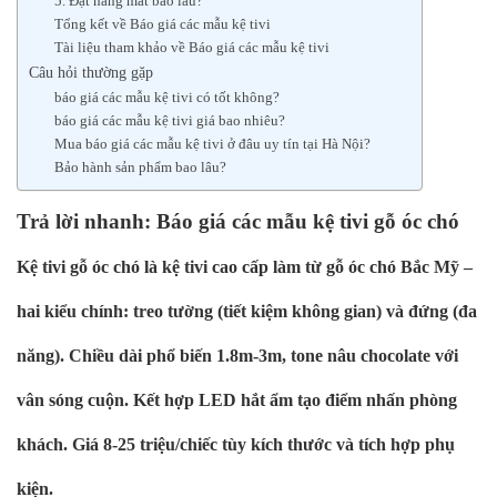
5. Đặt hàng mất bao lâu?
Tổng kết về Báo giá các mẫu kệ tivi
Tài liệu tham khảo về Báo giá các mẫu kệ tivi
Câu hỏi thường gặp
báo giá các mẫu kệ tivi có tốt không?
báo giá các mẫu kệ tivi giá bao nhiêu?
Mua báo giá các mẫu kệ tivi ở đâu uy tín tại Hà Nội?
Bảo hành sản phẩm bao lâu?
Trả lời nhanh: Báo giá các mẫu kệ tivi gỗ óc chó
Kệ tivi gỗ óc chó là kệ tivi cao cấp làm từ gỗ óc chó Bắc Mỹ –
hai kiểu chính: treo tường (tiết kiệm không gian) và đứng (đa
năng). Chiều dài phổ biến 1.8m-3m, tone nâu chocolate với
vân sóng cuộn. Kết hợp LED hắt ẩm tạo điểm nhấn phòng
khách. Giá 8-25 triệu/chiếc tùy kích thước và tích hợp phụ
kiện.