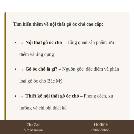
Tìm hiểu thêm về nội thất gỗ óc chó cao cấp:
→
Nội thất gỗ óc chó
– Tổng quan sản phẩm, ưu
điểm và ứng dụng
→
Gỗ óc chó là gì?
– Nguồn gốc, đặc điểm và phân
loại gỗ óc chó Bắc Mỹ
→
Thiết kế nội thất gỗ óc chó
– Phong cách, xu
hướng và chi phí thiết kế
→
Thi công nội thất gỗ óc chó
– Quy trình, báo giá
Hotline
Chat Zalo
Với Mansion
0966856666