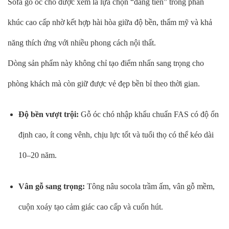
Sofa gỗ óc chó được xem là lựa chọn “đáng tiền” trong phân
khúc cao cấp nhờ kết hợp hài hòa giữa độ bền, thẩm mỹ và khả
năng thích ứng với nhiều phong cách nội thất.
Dòng sản phẩm này không chỉ tạo điểm nhấn sang trọng cho
phòng khách mà còn giữ được vẻ đẹp bền bỉ theo thời gian.
Độ bền vượt trội:
Gỗ óc chó nhập khẩu chuẩn FAS có độ ổn
định cao, ít cong vênh, chịu lực tốt và tuổi thọ có thể kéo dài
10–20 năm.
Vân gỗ sang trọng:
Tông nâu socola trầm ấm, vân gỗ mềm,
cuộn xoáy tạo cảm giác cao cấp và cuốn hút.