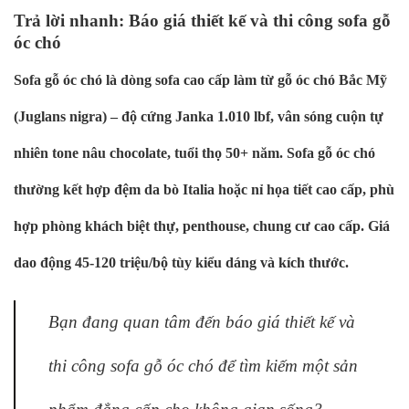
Trả lời nhanh: Báo giá thiết kế và thi công sofa gỗ
óc chó
Sofa gỗ óc chó là dòng sofa cao cấp làm từ gỗ óc chó Bắc Mỹ
(Juglans nigra) – độ cứng Janka 1.010 lbf, vân sóng cuộn tự
nhiên tone nâu chocolate, tuổi thọ 50+ năm. Sofa gỗ óc chó
thường kết hợp đệm da bò Italia hoặc nỉ họa tiết cao cấp, phù
hợp phòng khách biệt thự, penthouse, chung cư cao cấp. Giá
dao động 45-120 triệu/bộ tùy kiểu dáng và kích thước.
Bạn đang quan tâm đến báo giá thiết kế và
thi công sofa gỗ óc chó để tìm kiếm một sản