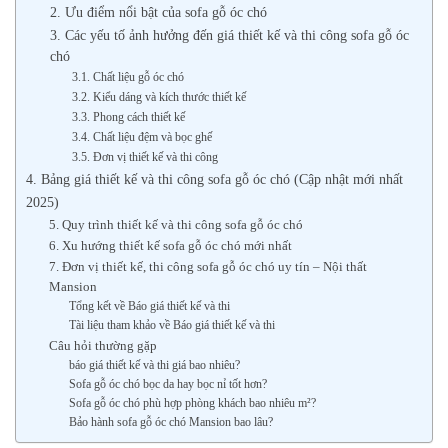
2. Ưu điểm nổi bật của sofa gỗ óc chó
3. Các yếu tố ảnh hưởng đến giá thiết kế và thi công sofa gỗ óc
chó
3.1. Chất liệu gỗ óc chó
3.2. Kiểu dáng và kích thước thiết kế
3.3. Phong cách thiết kế
3.4. Chất liệu đệm và bọc ghế
3.5. Đơn vị thiết kế và thi công
4. Bảng giá thiết kế và thi công sofa gỗ óc chó (Cập nhật mới nhất
2025)
5. Quy trình thiết kế và thi công sofa gỗ óc chó
6. Xu hướng thiết kế sofa gỗ óc chó mới nhất
7. Đơn vị thiết kế, thi công sofa gỗ óc chó uy tín – Nội thất
Mansion
Tổng kết về Báo giá thiết kế và thi
Tài liệu tham khảo về Báo giá thiết kế và thi
Câu hỏi thường gặp
báo giá thiết kế và thi giá bao nhiêu?
Sofa gỗ óc chó bọc da hay bọc nỉ tốt hơn?
Sofa gỗ óc chó phù hợp phòng khách bao nhiêu m²?
Bảo hành sofa gỗ óc chó Mansion bao lâu?