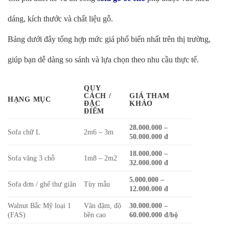
dáng, kích thước và chất liệu gỗ.
Bảng dưới đây tổng hợp mức giá phổ biến nhất trên thị trường,
giúp bạn dễ dàng so sánh và lựa chọn theo nhu cầu thực tế.
QUY
CÁCH /
GIÁ THAM
HẠNG MỤC
ĐẶC
KHẢO
ĐIỂM
28.000.000 –
Sofa chữ L
2m6 – 3m
50.000.000 đ
18.000.000 –
Sofa văng 3 chỗ
1m8 – 2m2
32.000.000 đ
5.000.000 –
Sofa đơn / ghế thư giãn
Tùy mẫu
12.000.000 đ
Walnut Bắc Mỹ loại 1
Vân đậm, độ
30.000.000 –
(FAS)
bền cao
60.000.000 đ/bộ