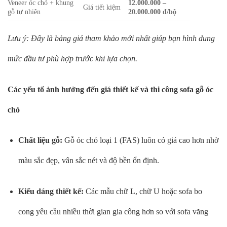
Veneer óc chó + khung
12.000.000 –
Giá tiết kiệm
gỗ tự nhiên
20.000.000 đ/bộ
Lưu ý: Đây là bảng giá tham khảo mới nhất giúp bạn hình dung
mức đầu tư phù hợp trước khi lựa chọn.
Các yếu tố ảnh hưởng đến giá thiết kế và thi công sofa gỗ óc
chó
Chất liệu gỗ:
Gỗ óc chó loại 1 (FAS) luôn có giá cao hơn nhờ
màu sắc đẹp, vân sắc nét và độ bền ổn định.
Kiểu dáng thiết kế:
Các mẫu chữ L, chữ U hoặc sofa bo
cong yêu cầu nhiều thời gian gia công hơn so với sofa văng