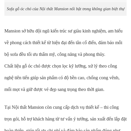
Sofa gỗ óc chó của Nội thất Mansion nổi bật trong không gian biệt thự
Mansion sở hữu đội ngũ kiến trúc sư giàu kinh nghiệm, am hiểu
về phong cách thiết kế từ hiện đại đến tân cổ điển, đảm bảo mỗi
bộ sofa đều tối ưu thẩm mỹ, công năng và phong thủy.
Chất liệu gỗ óc chó được chọn lọc kỹ lưỡng, xử lý theo công
nghệ tiên tiến giúp sản phẩm có độ bền cao, chống cong vênh,
mối mọt và giữ được vẻ đẹp sang trọng theo thời gian.
Tại Nội thất Mansion còn cung cấp dịch vụ thiết kế – thi công
trọn gói, hỗ trợ khách hàng từ tư vấn ý tưởng, sản xuất đến lắp đặt
hoàn thiện, giúp tối ưu chi phí và đảm bảo sản phẩm đúng như