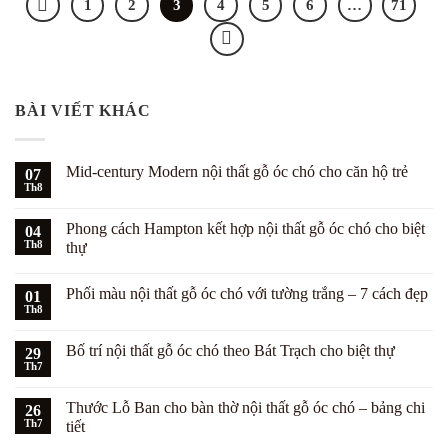
1
2
3
4
5
6
…
71
BÀI VIẾT KHÁC
Mid-century Modern nội thất gỗ óc chó cho căn hộ trẻ
07
Th8
Không
có
bình
Phong cách Hampton kết hợp nội thất gỗ óc chó cho biệt
04
luận
ở
Th8
thự
Mid-
Không
century
có
Modern
Phối màu nội thất gỗ óc chó với tường trắng – 7 cách đẹp
01
bình
nội
luận
thất
Th8
Không
ở
gỗ
có
Phong
óc
bình
cách
chó
Bố trí nội thất gỗ óc chó theo Bát Trạch cho biệt thự
29
luận
Hampton
cho
ở
Th7
kết
Không
căn
Phối
hợp
có
hộ
màu
nội
bình
trẻ
nội
Thước Lỗ Ban cho bàn thờ nội thất gỗ óc chó – bảng chi
26
thất
luận
thất
ở
Th7
gỗ
tiết
gỗ
Bố
óc
óc
Không