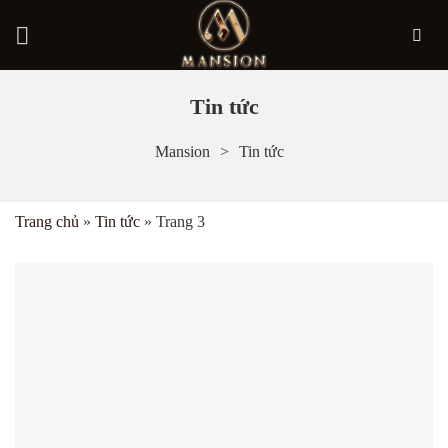
Bỏ
Tin tức
qua
Mansion
Tin tức
nội
dung
Trang chủ
»
Tin tức
»
Trang 3