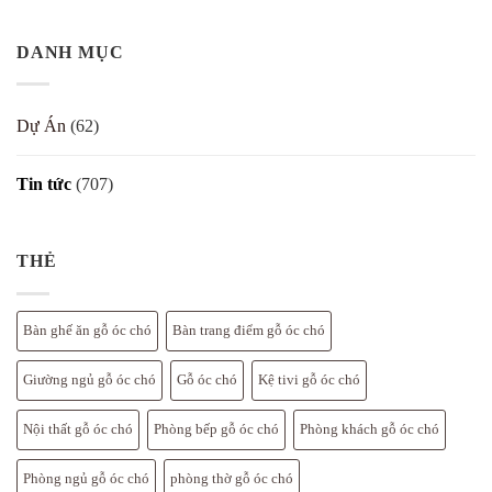
trí
chó
chó
có
nội
cho
với
bình
thất
biệt
tường
luận
gỗ
thự
DANH MỤC
trắng
ở
óc
–
Thước
chó
7
Lỗ
theo
cách
Ban
Bát
đẹp
cho
Trạch
Dự Án
(62)
bàn
cho
thờ
biệt
nội
thự
thất
Tin tức
(707)
gỗ
óc
chó
–
bảng
chi
THẺ
tiết
Bàn ghế ăn gỗ óc chó
Bàn trang điểm gỗ óc chó
Giường ngủ gỗ óc chó
Gỗ óc chó
Kệ tivi gỗ óc chó
Nội thất gỗ óc chó
Phòng bếp gỗ óc chó
Phòng khách gỗ óc chó
Phòng ngủ gỗ óc chó
phòng thờ gỗ óc chó