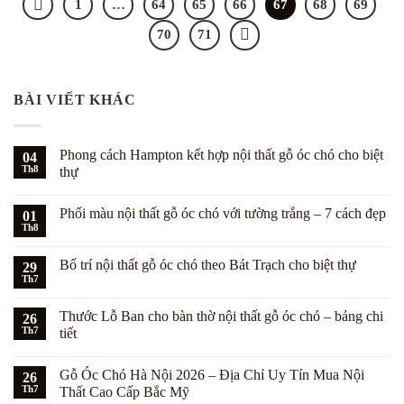
1
…
64
65
66
67
68
69
70
71
BÀI VIẾT KHÁC
Phong cách Hampton kết hợp nội thất gỗ óc chó cho biệt
04
Th8
thự
Không
có
Phối màu nội thất gỗ óc chó với tường trắng – 7 cách đẹp
01
bình
luận
Th8
Không
ở
có
Phong
bình
cách
Bố trí nội thất gỗ óc chó theo Bát Trạch cho biệt thự
29
luận
Hampton
ở
Th7
kết
Không
Phối
hợp
có
màu
nội
bình
nội
Thước Lỗ Ban cho bàn thờ nội thất gỗ óc chó – bảng chi
26
thất
luận
thất
ở
Th7
gỗ
tiết
gỗ
Bố
óc
óc
Không
trí
chó
chó
có
nội
cho
với
Gỗ Óc Chó Hà Nội 2026 – Địa Chỉ Uy Tín Mua Nội
26
bình
thất
biệt
tường
luận
gỗ
Th7
thự
Thất Cao Cấp Bắc Mỹ
trắng
ở
óc