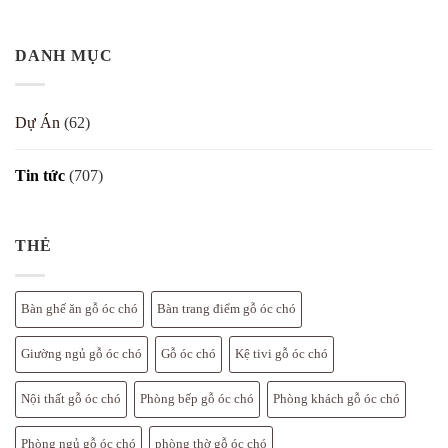
–
Thước
Không
chó
7
Lỗ
có
theo
cách
Ban
bình
Bát
đẹp
cho
luận
Trạch
DANH MỤC
bàn
ở
cho
thờ
Gỗ
biệt
nội
Óc
thự
thất
Chó
gỗ
Hà
Dự Án
(62)
óc
Nội
chó
2026
–
–
bảng
Địa
Tin tức
(707)
chi
Chỉ
tiết
Uy
Tín
Mua
Nội
Thất
THẺ
Cao
Cấp
Bắc
Mỹ
Bàn ghế ăn gỗ óc chó
Bàn trang điểm gỗ óc chó
Giường ngủ gỗ óc chó
Gỗ óc chó
Kệ tivi gỗ óc chó
Nội thất gỗ óc chó
Phòng bếp gỗ óc chó
Phòng khách gỗ óc chó
Phòng ngủ gỗ óc chó
phòng thờ gỗ óc chó