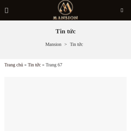
Bỏ
Tin tức
qua
Mansion
Tin tức
nội
dung
Trang chủ
»
Tin tức
»
Trang 67