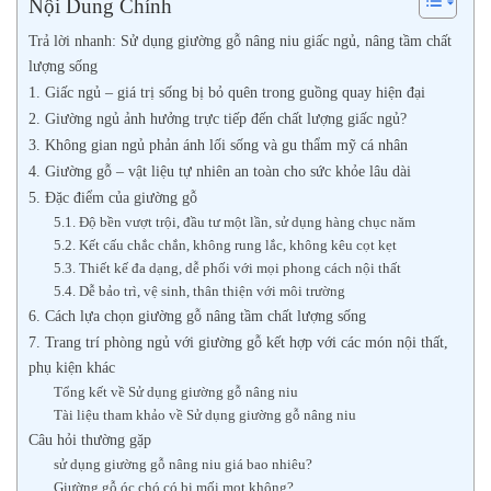
Nội Dung Chính
Trả lời nhanh: Sử dụng giường gỗ nâng niu giấc ngủ, nâng tầm chất
lượng sống
1. Giấc ngủ – giá trị sống bị bỏ quên trong guồng quay hiện đại
2. Giường ngủ ảnh hưởng trực tiếp đến chất lượng giấc ngủ?
3. Không gian ngủ phản ánh lối sống và gu thẩm mỹ cá nhân
4. Giường gỗ – vật liệu tự nhiên an toàn cho sức khỏe lâu dài
5. Đặc điểm của giường gỗ
5.1. Độ bền vượt trội, đầu tư một lần, sử dụng hàng chục năm
5.2. Kết cấu chắc chắn, không rung lắc, không kêu cọt kẹt
5.3. Thiết kế đa dạng, dễ phối với mọi phong cách nội thất
5.4. Dễ bảo trì, vệ sinh, thân thiện với môi trường
6. Cách lựa chọn giường gỗ nâng tầm chất lượng sống
7. Trang trí phòng ngủ với giường gỗ kết hợp với các món nội thất,
phụ kiện khác
Tổng kết về Sử dụng giường gỗ nâng niu
Tài liệu tham khảo về Sử dụng giường gỗ nâng niu
Câu hỏi thường gặp
sử dụng giường gỗ nâng niu giá bao nhiêu?
Giường gỗ óc chó có bị mối mọt không?