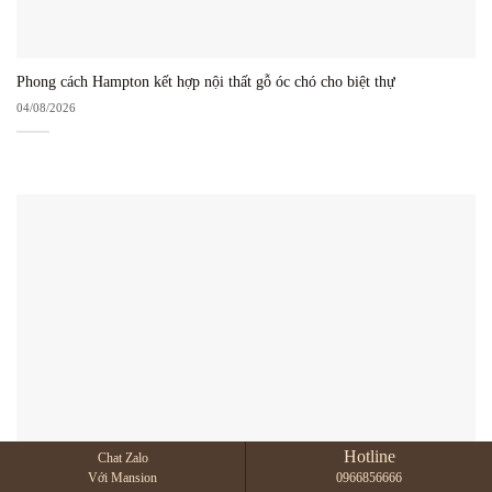
Phong cách Hampton kết hợp nội thất gỗ óc chó cho biệt thự
04/08/2026
Hotline
Chat Zalo
Phối màu nội thất gỗ óc chó với tường trắng – 7 cách đẹp
Với Mansion
0966856666