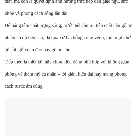
thất, mà còn là quyết định ảnh hưởng trực tiếp đến giấc ngủ, sức
khỏe và phong cách sống lâu dài.
Để nâng tầm chất lượng sống, trước hết cần ưu tiên chất liệu gỗ tự
nhiên có độ bền cao, đã qua xử lý chống cong vênh, mối mọt như
gỗ sồi, gỗ xoan đào hay gỗ óc chó.
Tiếp theo là thiết kế: hãy chọn kiểu dáng phù hợp với không gian
phòng và thẩm mỹ cá nhân – tối giản, hiện đại hay mang phong
cách rustic ấm cúng.