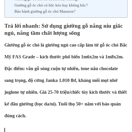
Giường gỗ óc chó có hộc kéo hay không hộc?
Bảo hành giường gỗ óc chó Mansion?
Trả lời nhanh: Sử dụng giường gỗ nâng niu giấc
ngủ, nâng tầm chất lượng sống
Giường gỗ óc chó là giường ngủ cao cấp làm từ gỗ óc chó Bắc
Mỹ FAS Grade – kích thước phổ biến 1m6x2m và 1m8x2m.
Đặc điểm: vân gỗ sóng cuộn tự nhiên, tone nâu chocolate
sang trọng, độ cứng Janka 1.010 lbf, kháng mối mọt nhờ
juglone tự nhiên. Giá 25-70 triệu/chiếc tùy kích thước và thiết
kế đầu giường (bọc da/nỉ). Tuổi thọ 50+ năm với bảo quản
đúng cách.