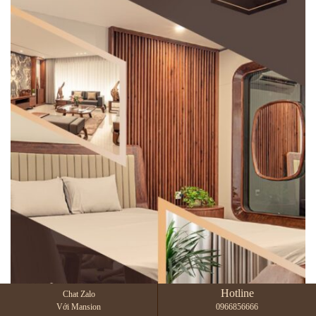
Hotline
Chat Zalo
Với Mansion
0966856666