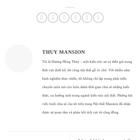
THUY MANSION
Tôi là Dương Hồng Thúy – một kiến trúc sư và diễn giả trong
lĩnh vực thiết kế, thi công nội thất gỗ óc chó. Với nhiều năm
kinh nghiệm thực chiến, tôi không chỉ tập trung phát triển
chuyên môn mà còn luôn dành thời gian chia sẻ những kiến
thức, xu hướng mới trong ngành kiến trúc nội thất. Những bài
viết, buổi chia sẻ của tôi trên trang Nội thất Mansion đã nhận
được sự quan tâm và phản hồi tích cực từ cộng đồng.