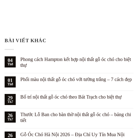
BÀI VIẾT KHÁC
Phong cách Hampton kết hợp nội thất gỗ óc chó cho biệt
04
Th8
thự
Không
có
Phối màu nội thất gỗ óc chó với tường trắng – 7 cách đẹp
01
bình
luận
Th8
Không
ở
có
Phong
bình
cách
Bố trí nội thất gỗ óc chó theo Bát Trạch cho biệt thự
29
luận
Hampton
ở
Th7
kết
Không
Phối
hợp
có
màu
nội
bình
nội
Thước Lỗ Ban cho bàn thờ nội thất gỗ óc chó – bảng chi
26
thất
luận
thất
ở
Th7
gỗ
tiết
gỗ
Bố
óc
óc
Không
trí
chó
chó
có
nội
cho
với
Gỗ Óc Chó Hà Nội 2026 – Địa Chỉ Uy Tín Mua Nội
26
bình
thất
biệt
tường