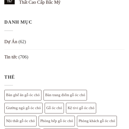
luận
gỗ
Th7
thự
Thất Cao Cấp Bắc Mỹ
trắng
ở
óc
–
Thước
Không
chó
7
Lỗ
có
theo
cách
Ban
bình
Bát
đẹp
cho
luận
Trạch
DANH MỤC
bàn
ở
cho
thờ
Gỗ
biệt
nội
Óc
thự
thất
Chó
gỗ
Hà
Dự Án
(62)
óc
Nội
chó
2026
–
–
bảng
Địa
Tin tức
(706)
chi
Chỉ
tiết
Uy
Tín
Mua
Nội
Thất
THẺ
Cao
Cấp
Bắc
Mỹ
Bàn ghế ăn gỗ óc chó
Bàn trang điểm gỗ óc chó
Giường ngủ gỗ óc chó
Gỗ óc chó
Kệ tivi gỗ óc chó
Nội thất gỗ óc chó
Phòng bếp gỗ óc chó
Phòng khách gỗ óc chó