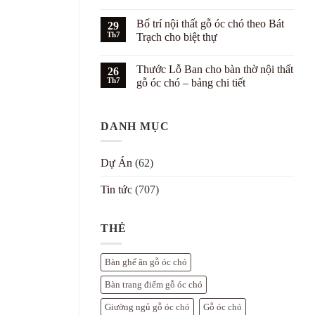
gỗ
Phong
Không
óc
cách
có
Bố trí nội thất gỗ óc chó theo Bát
chó
Hampton
29
bình
cho
kết
luận
Th7
Trạch cho biệt thự
căn
hợp
ở
hộ
nội
Phối
Không
trẻ
thất
màu
có
Thước Lỗ Ban cho bàn thờ nội thất
gỗ
nội
26
bình
óc
thất
luận
Th7
gỗ óc chó – bảng chi tiết
chó
gỗ
ở
cho
óc
Bố
Không
biệt
chó
trí
có
thự
với
nội
bình
tường
thất
DANH MỤC
luận
trắng
gỗ
ở
–
óc
Thước
7
chó
Lỗ
cách
theo
Ban
Dự Án
(62)
đẹp
Bát
cho
Trạch
bàn
cho
thờ
Tin tức
(707)
biệt
nội
thự
thất
gỗ
óc
THẺ
chó
–
bảng
chi
Bàn ghế ăn gỗ óc chó
tiết
Bàn trang điểm gỗ óc chó
Giường ngủ gỗ óc chó
Gỗ óc chó