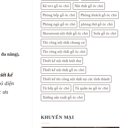
Kệ tivi gỗ óc chó
Nội thất gỗ óc chó
Phòng bếp gỗ óc chó
Phòng khách gỗ óc chó
Phòng ngủ gỗ óc chó
phòng thờ gỗ óc chó
Showroom nội thất gỗ óc chó
Sofa gỗ óc chó
Thi công nội thất chung cư
Thi công nội thất gỗ óc chó
 đa năng),
Thiết kế nội thất biệt thự
Thiết kế nội thất gỗ óc chó
iết kế
Thiết kế thi công nội thất tại các tỉnh thành
có diện
Tủ bếp gỗ óc chó
Tủ quần áo gỗ óc chó
c ưa
Xưởng sản xuất gỗ óc chó
KHUYẾN MẠI