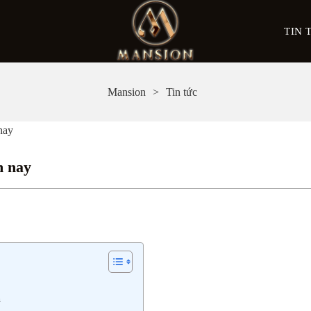
TIN 
Mansion
Tin tức
nay
m nay
h