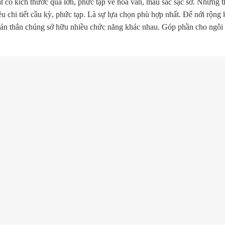
 có kích thước quá lớn, phức tạp về hoa văn, màu sắc sặc sỡ. Những th
 chi tiết cầu kỳ, phức tạp. Là sự lựa chọn phù hợp nhất. Để nới rộng
Bản thân chúng sở hữu nhiều chức năng khác nhau. Góp phần cho ngôi 