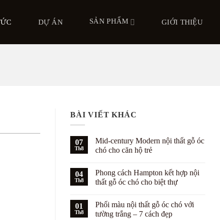
SẢN PHẨM
TỨC
DỰ ÁN
GIỚI THIỆU
BÀI VIẾT KHÁC
Mid-century Modern nội thất gỗ óc
07
Th8
chó cho căn hộ trẻ
Không
có
Phong cách Hampton kết hợp nội
04
bình
luận
Th8
thất gỗ óc chó cho biệt thự
ở
Mid-
Không
century
có
Phối màu nội thất gỗ óc chó với
Modern
01
bình
nội
luận
Th8
tường trắng – 7 cách đẹp
thất
ở