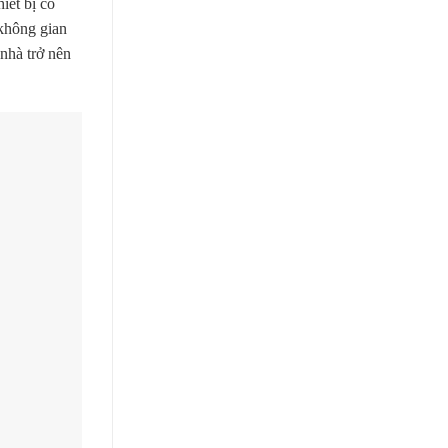
iết bị có
 không gian
nhà trở nên