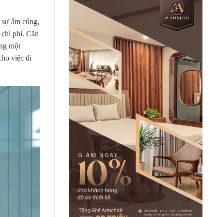
c sự ấm cúng,
 chi phí. Căn
ùng một
cho việc di