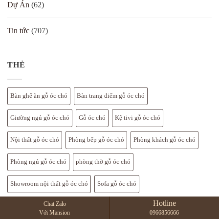
Dự Án
(62)
óc
Nội
chó
2026
–
–
bảng
Địa
Tin tức
(707)
chi
Chỉ
tiết
Uy
Tín
Mua
Nội
Thất
THẺ
Cao
Cấp
Bắc
Mỹ
Bàn ghế ăn gỗ óc chó
Bàn trang điểm gỗ óc chó
Giường ngủ gỗ óc chó
Gỗ óc chó
Kệ tivi gỗ óc chó
Nội thất gỗ óc chó
Phòng bếp gỗ óc chó
Phòng khách gỗ óc chó
Phòng ngủ gỗ óc chó
phòng thờ gỗ óc chó
Showroom nội thất gỗ óc chó
Sofa gỗ óc chó
Hotline
Chat Zalo
Thi công nội thất chung cư
Thi công nội thất gỗ óc chó
Với Mansion
0966856666