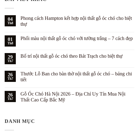
Phong cách Hampton kết hợp nội thất gỗ óc chó cho biệt
04
Th8
thự
Không
có
Phối màu nội thất gỗ óc chó với tường trắng – 7 cách đẹp
01
bình
luận
Th8
Không
ở
có
Phong
bình
cách
Bố trí nội thất gỗ óc chó theo Bát Trạch cho biệt thự
29
luận
Hampton
ở
Th7
kết
Không
Phối
hợp
có
màu
nội
bình
nội
Thước Lỗ Ban cho bàn thờ nội thất gỗ óc chó – bảng chi
26
thất
luận
thất
ở
Th7
gỗ
tiết
gỗ
Bố
óc
óc
Không
trí
chó
chó
có
nội
cho
với
Gỗ Óc Chó Hà Nội 2026 – Địa Chỉ Uy Tín Mua Nội
26
bình
thất
biệt
tường
luận
gỗ
Th7
thự
Thất Cao Cấp Bắc Mỹ
trắng
ở
óc
–
Thước
Không
chó
7
Lỗ
có
theo
cách
Ban
bình
Bát
đẹp
cho
luận
Trạch
DANH MỤC
bàn
ở
cho
thờ
Gỗ
biệt
nội
Óc
thự
thất
Chó
gỗ
Hà