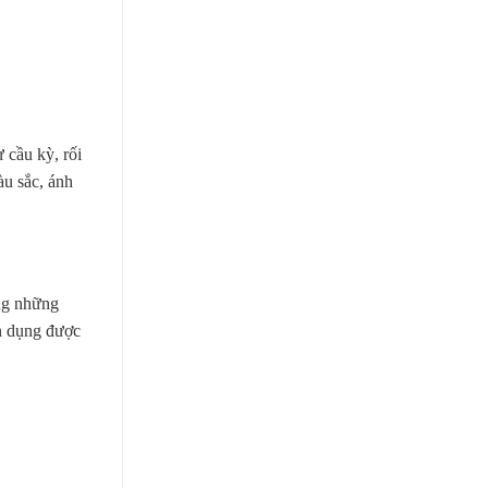
 cầu kỳ, rối
àu sắc, ánh
ụng những
ận dụng được