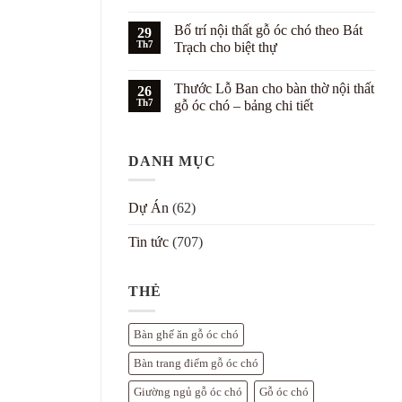
gỗ
Phong
Không
óc
cách
có
Bố trí nội thất gỗ óc chó theo Bát
chó
Hampton
29
bình
cho
kết
luận
Th7
Trạch cho biệt thự
căn
hợp
ở
hộ
nội
Phối
Không
trẻ
thất
màu
có
Thước Lỗ Ban cho bàn thờ nội thất
gỗ
nội
26
bình
óc
thất
luận
Th7
gỗ óc chó – bảng chi tiết
chó
gỗ
ở
cho
óc
Bố
Không
biệt
chó
trí
có
thự
với
nội
bình
tường
thất
DANH MỤC
luận
trắng
gỗ
ở
–
óc
Thước
7
chó
Lỗ
cách
theo
Ban
Dự Án
(62)
đẹp
Bát
cho
Trạch
bàn
cho
thờ
Tin tức
(707)
biệt
nội
thự
thất
gỗ
óc
THẺ
chó
–
bảng
chi
Bàn ghế ăn gỗ óc chó
tiết
Bàn trang điểm gỗ óc chó
Giường ngủ gỗ óc chó
Gỗ óc chó