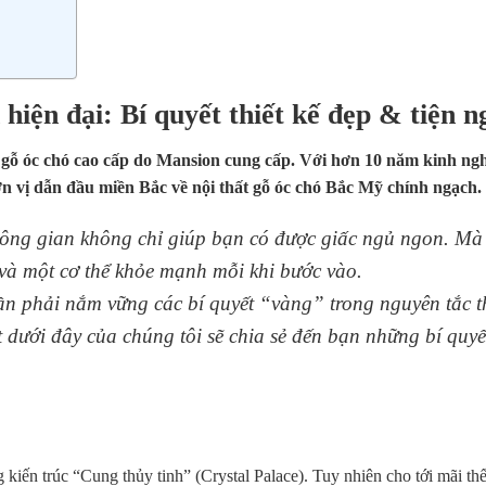
hiện đại: Bí quyết thiết kế đẹp & tiện n
t gỗ óc chó cao cấp do Mansion cung cấp. Với hơn 10 năm kinh ng
 vị dẫn đầu miền Bắc về nội thất gỗ óc chó Bắc Mỹ chính ngạch.
ông gian không chỉ giúp bạn có được giấc ngủ ngon. Mà
và một cơ thể khỏe mạnh mỗi khi bước vào.
 phải nắm vững các bí quyết “vàng” trong nguyên tắc th
t dưới đây của chúng tôi sẽ chia sẻ đến bạn những bí quyế
g kiến trúc “Cung thủy tinh” (Crystal Palace). Tuy nhiên cho tới mãi t