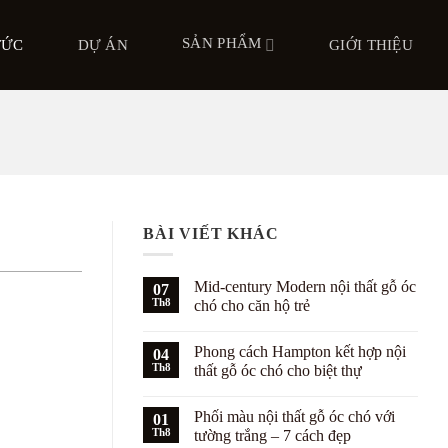
SẢN PHẨM
TỨC
DỰ ÁN
GIỚI THIỆU
BÀI VIẾT KHÁC
Mid-century Modern nội thất gỗ óc
07
Th8
chó cho căn hộ trẻ
Không
có
Phong cách Hampton kết hợp nội
04
bình
luận
Th8
thất gỗ óc chó cho biệt thự
ở
Mid-
Không
century
có
Phối màu nội thất gỗ óc chó với
Modern
01
bình
nội
luận
Th8
tường trắng – 7 cách đẹp
thất
ở