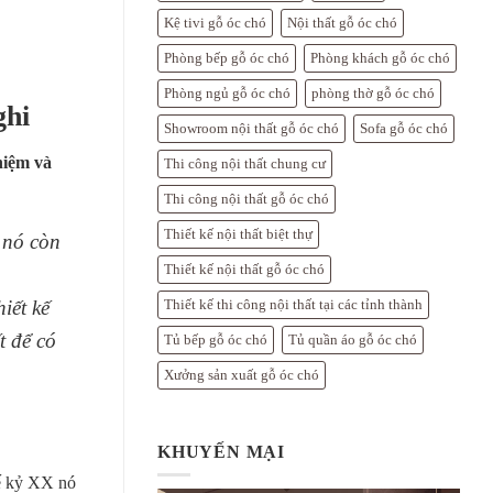
Kệ tivi gỗ óc chó
Nội thất gỗ óc chó
Phòng bếp gỗ óc chó
Phòng khách gỗ óc chó
Phòng ngủ gỗ óc chó
phòng thờ gỗ óc chó
ghi
Showroom nội thất gỗ óc chó
Sofa gỗ óc chó
hiệm và
Thi công nội thất chung cư
Thi công nội thất gỗ óc chó
Thiết kế nội thất biệt thự
 nó còn
Thiết kế nội thất gỗ óc chó
iết kế
Thiết kế thi công nội thất tại các tỉnh thành
t để có
Tủ bếp gỗ óc chó
Tủ quần áo gỗ óc chó
Xưởng sản xuất gỗ óc chó
KHUYẾN MẠI
hế kỷ XX nó