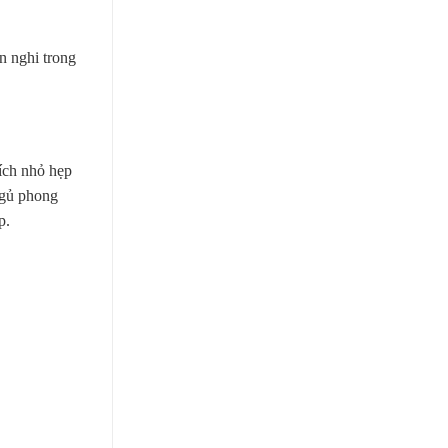
n nghi trong
ích nhỏ hẹp
ngủ phong
p.