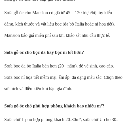
Sofa gỗ óc chó Mansion có giá từ 45 – 120 triệu/bộ tùy kiểu
dáng, kích thước và vật liệu bọc (da bò Italia hoặc nỉ họa tiết).
Mansion báo giá miễn phí sau khi khảo sát nhu cầu thực tế.
Sofa gỗ óc chó bọc da hay bọc nỉ tốt hơn?
Sofa bọc da bò Italia bền hơn (20+ năm), dễ vệ sinh, cao cấp.
Sofa bọc nỉ họa tiết mềm mại, ấm áp, đa dạng màu sắc. Chọn theo
sở thích và điều kiện khí hậu gia đình.
Sofa gỗ óc chó phù hợp phòng khách bao nhiêu m²?
Sofa chữ L phù hợp phòng khách 20-30m², sofa chữ U cho 30-