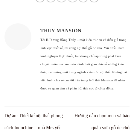
THUY MANSION
Tôi là Dương Hồng Thúy – một kiến trúc sư và diễn giả trong
lĩnh vực thiết kế, thi công nội thất gỗ óc chó. Với nhiều năm
kinh nghiệm thực chiến, tôi không chỉ tập trung phát triển
chuyên môn mà còn luôn dành thời gian chia sẻ những kiến
thức, xu hướng mới trong ngành kiến trúc nội thất. Những bài
viết, buổi chia sẻ của tôi trên trang Nội thất Mansion đã nhận
được sự quan tâm và phản hồi tích cực từ cộng đồng.
Dự án: Thiết kế nội thất phong
Hướng dẫn chọn mua và bảo
cách Indochine – nhà Mrs yến
quản sofa gỗ óc chó