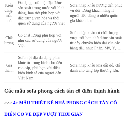
Đa dạng, sofa nội địa được
Kiểu
Sofa nhập khẩu hướng đến phục
sản xuất trong nước với hình
dáng,
vụ đối tượng khách hàng là
dáng, họa tiết phù hợp với
mẫu
người tiêu dùng ở nhiều quốc
đặc trưng văn hóa và thói
mã
gia khác nhau
quen sử dụng của người Việt
Sofa nhập khẩu có chất lượng
Có chất lượng phù hợp với
Chất
vượt trội hơn nhờ được sản xuất
nhu cầu sử dụng của người
lượng
từ dây chuyền hiện đại của các
Việt
hàng đầu như: Pháp, Mỹ, Ý,….
Sofa nội địa đa dạng phân
khúc từ trung bình cho đến
Giá
Sofa nhập khẩu khá đắt đỏ, chỉ
cao cấp, phù hợp với điều
thành
dành cho tầng lớp thượng lưu.
kiện kinh tế của người dân
Việt Nam
Các mẫu sofa phong cách tân cổ điển thịnh hành
>>>
4+ MẪU THIẾT KẾ NHÀ PHONG CÁCH TÂN CỔ
ĐIỂN CÓ VẺ ĐẸP VƯỢT THỜI GIAN