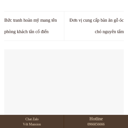
Bức tranh hoàn mỹ mang tên
Đơn vị cung cấp bàn ăn gỗ óc
phòng khách tân cổ điển
chó nguyên tấm
Hotline
Chat Zalo
Mid-century Modern nội thất gỗ óc chó cho căn hộ trẻ
Với Mansion
0966856666