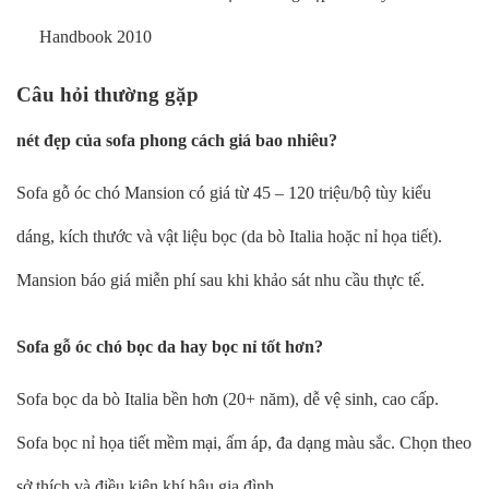
Handbook 2010
Câu hỏi thường gặp
nét đẹp của sofa phong cách giá bao nhiêu?
Sofa gỗ óc chó Mansion có giá từ 45 – 120 triệu/bộ tùy kiểu
dáng, kích thước và vật liệu bọc (da bò Italia hoặc nỉ họa tiết).
Mansion báo giá miễn phí sau khi khảo sát nhu cầu thực tế.
Sofa gỗ óc chó bọc da hay bọc nỉ tốt hơn?
Sofa bọc da bò Italia bền hơn (20+ năm), dễ vệ sinh, cao cấp.
Sofa bọc nỉ họa tiết mềm mại, ấm áp, đa dạng màu sắc. Chọn theo
sở thích và điều kiện khí hậu gia đình.