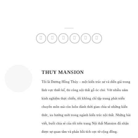
THUY MANSION
Tôi là Dương Hồng Thúy – một kiến trúc sư và diễn giả trong
lĩnh vực thiết kế, thi công nội thất gỗ óc chó. Với nhiều năm
kinh nghiệm thực chiến, tôi không chỉ tập trung phát triển
chuyên môn mà còn luôn dành thời gian chia sẻ những kiến
thức, xu hướng mới trong ngành kiến trúc nội thất. Những bài
viết, buổi chia sẻ của tôi trên trang Nội thất Mansion đã nhận
được sự quan tâm và phản hồi tích cực từ cộng đồng.