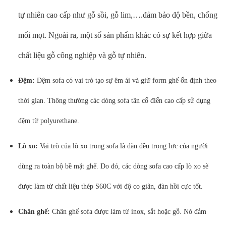
tự nhiên cao cấp như gỗ sồi, gỗ lim,….đảm bảo độ bền, chống
mối mọt. Ngoài ra, một số sản phẩm khác có sự kết hợp giữa
chất liệu gỗ công nghiệp và gỗ tự nhiên.
Đệm:
Đệm sofa có vai trò tạo sự êm ái và giữ form ghế ổn định theo
thời gian. Thông thường các dòng sofa tân cổ điển cao cấp sử dụng
đệm từ polyurethane.
Lò xo:
Vai trò của lò xo trong sofa là dàn đều trọng lực của người
dùng ra toàn bộ bề mặt ghế. Do đó, các dòng sofa cao cấp lò xo sẽ
được làm từ chất liệu thép S60C với độ co giãn, đàn hồi cực tốt.
Chân ghế:
Chân ghế sofa được làm từ inox, sắt hoặc gỗ. Nó đảm