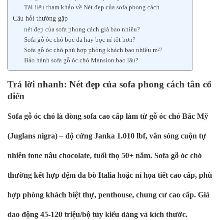
Tài liệu tham khảo về Nét đẹp của sofa phong cách
Câu hỏi thường gặp
nét đẹp của sofa phong cách giá bao nhiêu?
Sofa gỗ óc chó bọc da hay bọc nỉ tốt hơn?
Sofa gỗ óc chó phù hợp phòng khách bao nhiêu m²?
Bảo hành sofa gỗ óc chó Mansion bao lâu?
Trả lời nhanh: Nét đẹp của sofa phong cách tân cổ
điển
Sofa gỗ óc chó là dòng sofa cao cấp làm từ gỗ óc chó Bắc Mỹ
(Juglans nigra) – độ cứng Janka 1.010 lbf, vân sóng cuộn tự
nhiên tone nâu chocolate, tuổi thọ 50+ năm. Sofa gỗ óc chó
thường kết hợp đệm da bò Italia hoặc nỉ họa tiết cao cấp, phù
hợp phòng khách biệt thự, penthouse, chung cư cao cấp. Giá
dao động 45-120 triệu/bộ tùy kiểu dáng và kích thước.