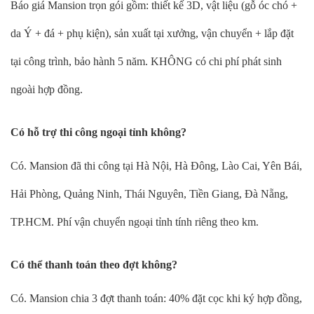
Báo giá Mansion trọn gói gồm: thiết kế 3D, vật liệu (gỗ óc chó +
da Ý + đá + phụ kiện), sản xuất tại xưởng, vận chuyển + lắp đặt
tại công trình, bảo hành 5 năm. KHÔNG có chi phí phát sinh
ngoài hợp đồng.
Có hỗ trợ thi công ngoại tỉnh không?
Có. Mansion đã thi công tại Hà Nội, Hà Đông, Lào Cai, Yên Bái,
Hải Phòng, Quảng Ninh, Thái Nguyên, Tiền Giang, Đà Nẵng,
TP.HCM. Phí vận chuyển ngoại tỉnh tính riêng theo km.
Có thể thanh toán theo đợt không?
Có. Mansion chia 3 đợt thanh toán: 40% đặt cọc khi ký hợp đồng,