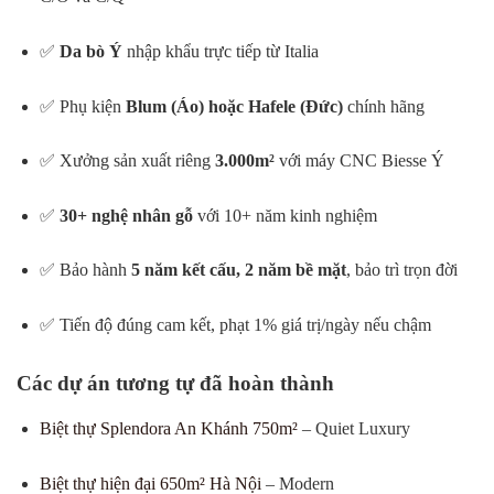
✅
Da bò Ý
nhập khẩu trực tiếp từ Italia
✅ Phụ kiện
Blum (Áo) hoặc Hafele (Đức)
chính hãng
✅ Xưởng sản xuất riêng
3.000m²
với máy CNC Biesse Ý
✅
30+ nghệ nhân gỗ
với 10+ năm kinh nghiệm
✅ Bảo hành
5 năm kết cấu, 2 năm bề mặt
, bảo trì trọn đời
✅ Tiến độ đúng cam kết, phạt 1% giá trị/ngày nếu chậm
Các dự án tương tự đã hoàn thành
Biệt thự Splendora An Khánh 750m²
– Quiet Luxury
Biệt thự hiện đại 650m² Hà Nội
– Modern