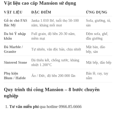
Vật liệu cao cấp Mansion sử dụng
VẬT LIỆU
ĐẶC ĐIỂM
ỨNG DỤNG
Gỗ óc chó FAS
Janka 1.010 lbf, tuổi thọ 50-100
Sofa, giường, tủ,
Bắc Mỹ
năm, kháng mối mọt
sàn
Da bò Ý nhập
Full grain, độ bền 20-30 năm,
Đệm sofa, ghế,
khẩu
mềm mại
đầu giường
Đá Marble /
Mặt bàn, đảo
Tự nhiên, vân độc bản, chịu nhiệt
Granite
bếp, sàn
Đá thiêu kết, chống xước, kháng
Sintered Stone
Mặt bếp, đảo bếp
nhiệt 1.200°C
Phụ kiện
Bản lề, ray, tay
Áo / Đức, độ bền 200.000 lần
Blum / Hafele
nắm
Quy trình thi công Mansion – 8 bước chuyên
nghiệp
Tư vấn miễn phí
qua hotline 0966.85.6666