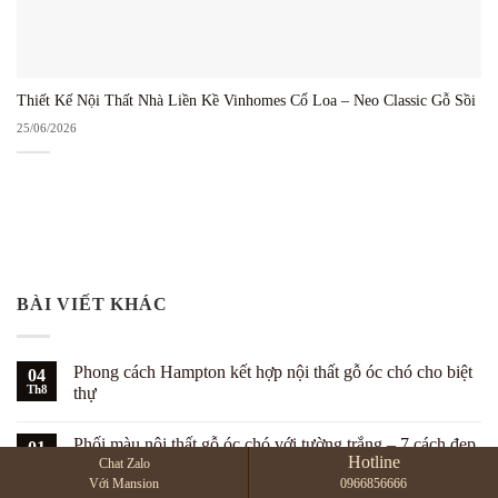
Thiết Kế Nội Thất Nhà Liền Kề Vinhomes Cổ Loa – Neo Classic Gỗ Sồi
25/06/2026
BÀI VIẾT KHÁC
Phong cách Hampton kết hợp nội thất gỗ óc chó cho biệt
04
Th8
thự
Không
có
Phối màu nội thất gỗ óc chó với tường trắng – 7 cách đẹp
01
bình
luận
Hotline
Th8
Chat Zalo
Không
ở
có
Với Mansion
0966856666
Phong
bình