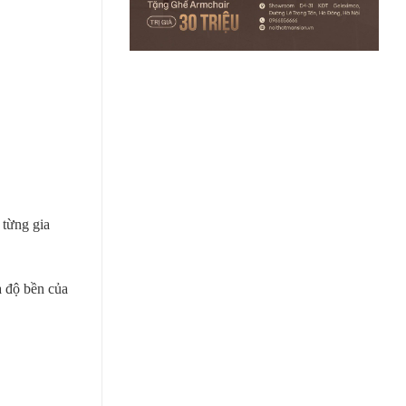
 từng gia
à độ bền của