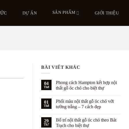
SẢN PHẨM
TỨC
DỰ ÁN
GIỚI THIỆU
BÀI VIẾT KHÁC
Phong cách Hampton kết hợp nội
04
Th8
thất gỗ óc chó cho biệt thự
Không
có
Phối màu nội thất gỗ óc chó với
01
bình
luận
Th8
tường trắng – 7 cách đẹp
ở
Phong
Không
cách
có
Bố trí nội thất gỗ óc chó theo Bát
Hampton
29
bình
kết
luận
Th7
Trạch cho biệt thự
hợp
ở