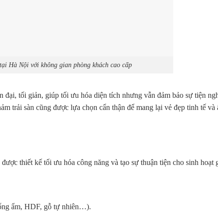
 tại Hà Nội với không gian phòng khách cao cấp
ại, tối giản, giúp tối ưu hóa diện tích nhưng vẫn đảm bảo sự tiện ngh
 thảm trải sàn cũng được lựa chọn cẩn thận để mang lại vẻ đẹp tinh tế v
ược thiết kế tối ưu hóa công năng và tạo sự thuận tiện cho sinh hoạt g
chống ẩm, HDF, gỗ tự nhiên…).