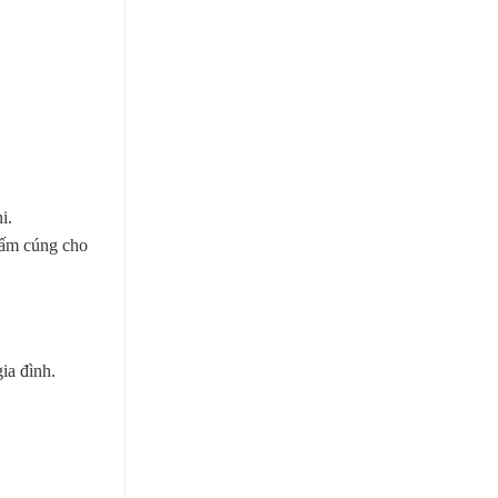
i.
à ấm cúng cho
ia đình.