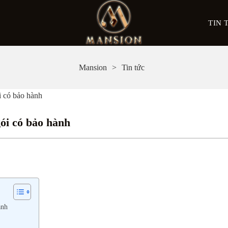
TIN 
Mansion
Tin tức
i có bảo hành
gói có bảo hành
ành