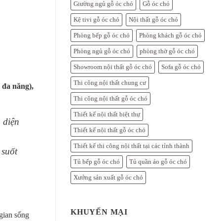
Giường ngủ gỗ óc chó
Gỗ óc chó
Kệ tivi gỗ óc chó
Nội thất gỗ óc chó
Phòng bếp gỗ óc chó
Phòng khách gỗ óc chó
Phòng ngủ gỗ óc chó
phòng thờ gỗ óc chó
Showroom nội thất gỗ óc chó
Sofa gỗ óc chó
Thi công nội thất chung cư
 đa năng),
Thi công nội thất gỗ óc chó
Thiết kế nội thất biệt thự
 diện
Thiết kế nội thất gỗ óc chó
Thiết kế thi công nội thất tại các tỉnh thành
 suốt
Tủ bếp gỗ óc chó
Tủ quần áo gỗ óc chó
Xưởng sản xuất gỗ óc chó
KHUYẾN MẠI
 gian sống