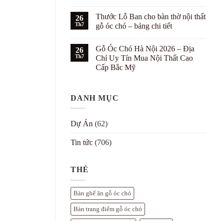
nội
Phối
Không
thất
màu
có
Thước Lỗ Ban cho bàn thờ nội thất
gỗ
nội
26
bình
óc
thất
luận
Th7
gỗ óc chó – bảng chi tiết
chó
gỗ
ở
cho
óc
Bố
Không
biệt
chó
trí
có
Gỗ Óc Chó Hà Nội 2026 – Địa
thự
với
nội
26
bình
tường
thất
luận
Th7
Chỉ Uy Tín Mua Nội Thất Cao
trắng
gỗ
ở
Cấp Bắc Mỹ
–
óc
Thước
7
chó
Lỗ
Không
cách
theo
Ban
có
đẹp
Bát
cho
bình
Trạch
bàn
DANH MỤC
luận
cho
thờ
ở
biệt
nội
Gỗ
thự
thất
Óc
gỗ
Chó
Dự Án
(62)
óc
Hà
chó
Nội
–
2026
Tin tức
(706)
bảng
–
chi
Địa
tiết
Chỉ
Uy
THẺ
Tín
Mua
Nội
Thất
Bàn ghế ăn gỗ óc chó
Cao
Cấp
Bàn trang điểm gỗ óc chó
Bắc
Mỹ