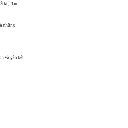
ết kế, đảm
 là những
ch và gắn kết