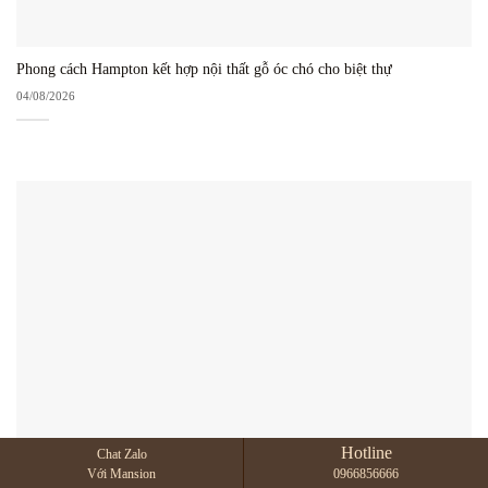
Phong cách Hampton kết hợp nội thất gỗ óc chó cho biệt thự
04/08/2026
Hotline
Chat Zalo
Phối màu nội thất gỗ óc chó với tường trắng – 7 cách đẹp
Với Mansion
0966856666
01/08/2026