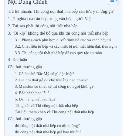
Nội Dung Chính
Trả lời nhanh: Thi công nội thất nhà bếp cần lưu ý những gì?
1. Ý nghĩa của căn bếp trong văn hóa người Việt
2. Tại sao phải thi công nội thất nhà bếp
3. “Bí kíp” không thể bỏ qua khi thi công nội thất nhà bếp
3.1. Phong cách phù hợp quyết định bố cục và cách bày trí
3.2. Chất liệu tủ bếp và các thiết bị nội thất hiện đại, tiện nghi
3.3. Thi công nội thất nhà bếp đề cao quy tắc an toàn
4. Kết luận
Câu hỏi thường gặp
1. Gỗ óc chó Bắc Mỹ có gì đặc biệt?
2. Giá nội thất gỗ óc chó khoảng bao nhiêu?
3. Mansion có thiết kế thi công trọn gói không?
4. Bảo hành bao lâu?
5. Đặt hàng mất bao lâu?
Tổng kết về Thi công nội thất nhà bếp
Tài liệu tham khảo về Thi công nội thất nhà bếp
Câu hỏi thường gặp
thi công nội thất nhà bếp có tốt không?
thi công nội thất nhà bếp giá bao nhiêu?