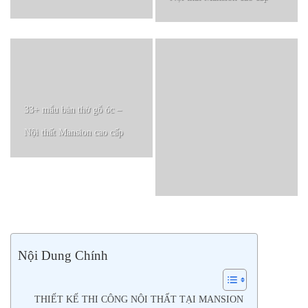
33+ mẫu bàn thờ gỗ óc –
Nội thất Mansion cao cấp
Nội Dung Chính
THIẾT KẾ THI CÔNG NỘI THẤT TẠI MANSION