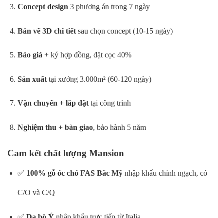
Concept design
3 phương án trong 7 ngày
Bản vẽ 3D chi tiết
sau chọn concept (10-15 ngày)
Báo giá
+ ký hợp đồng, đặt cọc 40%
Sản xuất
tại xưởng 3.000m² (60-120 ngày)
Vận chuyển + lắp đặt
tại công trình
Nghiệm thu + bàn giao
, bảo hành 5 năm
Cam kết chất lượng Mansion
✅
100% gỗ óc chó FAS Bắc Mỹ
nhập khẩu chính ngạch, có
C/O và C/Q
✅
Da bò Ý
nhập khẩu trực tiếp từ Italia