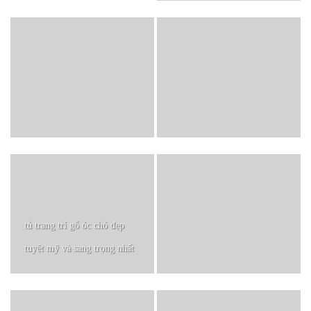
tủ trang trí gỗ óc chó đẹp
tuyệt mỹ và sang trọng nhất