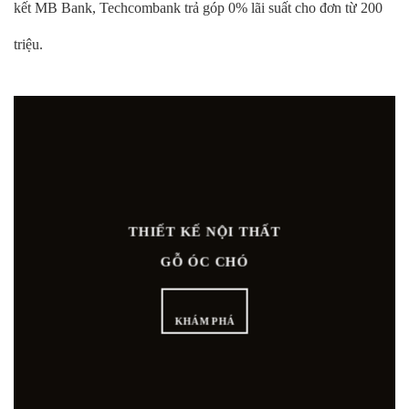
kết MB Bank, Techcombank trả góp 0% lãi suất cho đơn từ 200
triệu.
THIẾT KẾ NỘI THẤT
GỖ ÓC CHÓ
KHÁM PHÁ