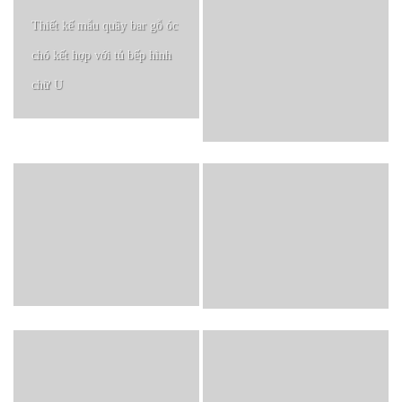
Thiết kế mẫu quầy bar gỗ óc
chó kết hợp với tủ bếp hình
chữ U