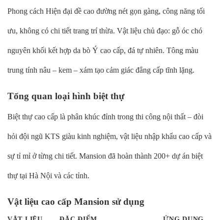
Phong cách Hiện đại đề cao đường nét gọn gàng, công năng tối
ưu, không có chi tiết trang trí thừa. Vật liệu chủ đạo: gỗ óc chó
nguyên khối kết hợp da bò Ý cao cấp, đá tự nhiên. Tông màu
trung tính nâu – kem – xám tạo cảm giác đẳng cấp tĩnh lặng.
Tổng quan loại hình biệt thự
Biệt thự cao cấp là phân khúc đỉnh trong thi công nội thất – đòi
hỏi đội ngũ KTS giàu kinh nghiệm, vật liệu nhập khẩu cao cấp và
sự tỉ mỉ ở từng chi tiết. Mansion đã hoàn thành 200+ dự án biệt
thự tại Hà Nội và các tỉnh.
Vật liệu cao cấp Mansion sử dụng
VẬT LIỆU
ĐẶC ĐIỂM
ỨNG DỤNG