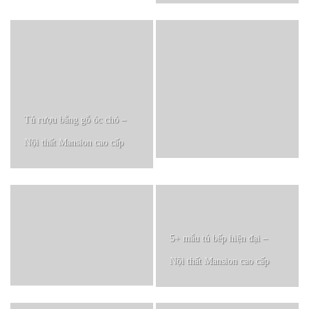
Tủ rượu bằng gỗ óc chó –
Nội thất Mansion cao cấp
5+ mẫu tủ bếp hiện đại –
Nội thất Mansion cao cấp