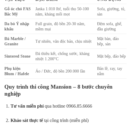
Gỗ óc chó FAS
Janka 1.010 lbf, tuổi thọ 50-100
Sofa, giường, tủ,
Bắc Mỹ
năm, kháng mối mọt
sàn
Da bò Ý nhập
Full grain, độ bền 20-30 năm,
Đệm sofa, ghế,
khẩu
mềm mại
đầu giường
Đá Marble /
Mặt bàn, đảo
Tự nhiên, vân độc bản, chịu nhiệt
Granite
bếp, sàn
Đá thiêu kết, chống xước, kháng
Sintered Stone
Mặt bếp, đảo bếp
nhiệt 1.200°C
Phụ kiện
Bản lề, ray, tay
Áo / Đức, độ bền 200.000 lần
Blum / Hafele
nắm
Quy trình thi công Mansion – 8 bước chuyên
nghiệp
Tư vấn miễn phí
qua hotline 0966.85.6666
Khảo sát thực tế
tại công trình (miễn phí)