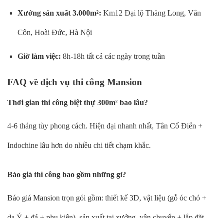
Xưởng sản xuất 3.000m²:
Km12 Đại lộ Thăng Long, Vân
Côn, Hoài Đức, Hà Nội
Giờ làm việc:
8h-18h tất cả các ngày trong tuần
FAQ về dịch vụ thi công Mansion
Thời gian thi công biệt thự 300m² bao lâu?
4-6 tháng tùy phong cách. Hiện đại nhanh nhất, Tân Cổ Điển +
Indochine lâu hơn do nhiều chi tiết chạm khắc.
Báo giá thi công bao gồm những gì?
Báo giá Mansion trọn gói gồm: thiết kế 3D, vật liệu (gỗ óc chó +
da Ý + đá + phụ kiện), sản xuất tại xưởng, vận chuyển + lắp đặt