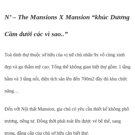
N’ – The Mansions X Mansion “khúc Dương
Cầm dưới các vì sao..”
Toà dinh thự thuộc sở hữu của vị nữ chủ nhân 9x vô cùng xinh
đẹp và gu thẩm mỹ cao. Tổng thể không gian biệt thự gồm: 1 tầng
hầm và 3 tầng nổi, diện tích sàn lên đến 700m2 đầy đủ khu chức
năng…
Đến với Nội thất Mansion, gia chủ có yêu cầu thiết kế không phô
trương, riêng tư. Đồng thời phải toát lên được vẻ bề thế, sang
trọng, đẳng cấp của chủ sở hữu căn biệt thự.