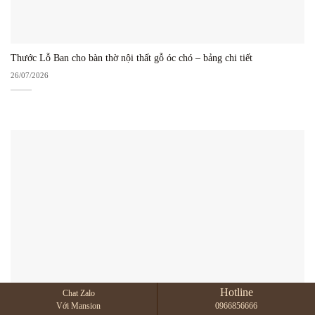
Thước Lỗ Ban cho bàn thờ nội thất gỗ óc chó – bảng chi tiết
26/07/2026
Hotline
Chat Zalo
Với Mansion
0966856666
Gỗ Óc Chó Hà Nội 2026 – Địa Chỉ Uy Tín Mua Nội Thất Cao Cấp Bắc