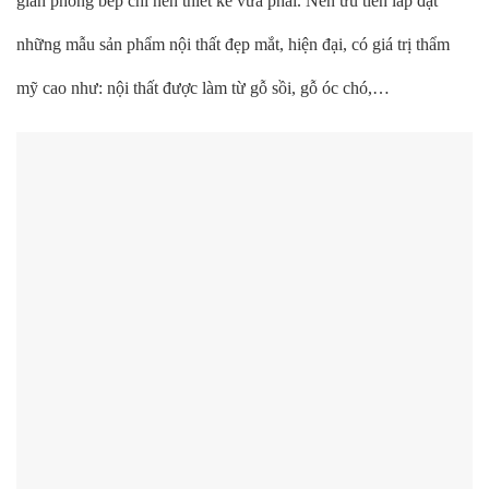
gian phòng bếp chỉ nên thiết kế vừa phải. Nên ưu tiên lắp đặt
những mẫu sản phẩm nội thất đẹp mắt, hiện đại, có giá trị thẩm
mỹ cao như: nội thất được làm từ gỗ sồi, gỗ óc chó,…