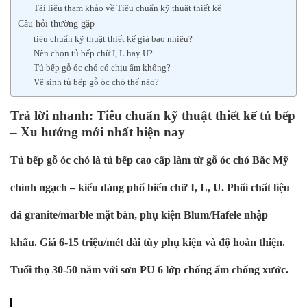
Tài liệu tham khảo về Tiêu chuẩn kỹ thuật thiết kế
Câu hỏi thường gặp
tiêu chuẩn kỹ thuật thiết kế giá bao nhiêu?
Nên chọn tủ bếp chữ I, L hay U?
Tủ bếp gỗ óc chó có chịu ẩm không?
Vệ sinh tủ bếp gỗ óc chó thế nào?
Trả lời nhanh: Tiêu chuẩn kỹ thuật thiết kế tủ bếp
– Xu hướng mới nhất hiện nay
Tủ bếp gỗ óc chó là tủ bếp cao cấp làm từ gỗ óc chó Bắc Mỹ
chính ngạch – kiểu dáng phổ biến chữ I, L, U. Phối chất liệu
đá granite/marble mặt bàn, phụ kiện Blum/Hafele nhập
khẩu. Giá 6-15 triệu/mét dài tùy phụ kiện và độ hoàn thiện.
Tuổi thọ 30-50 năm với sơn PU 6 lớp chống ẩm chống xước.