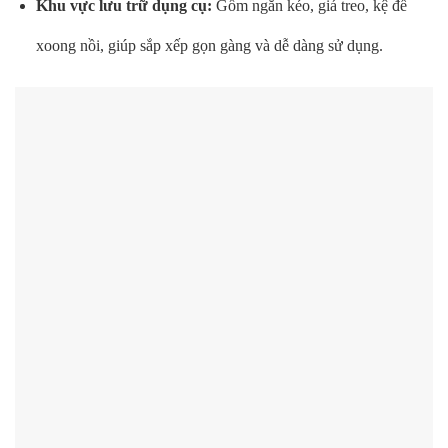
Khu vực lưu trữ dụng cụ:
Gồm ngăn kéo, giá treo, kệ để
xoong nồi, giúp sắp xếp gọn gàng và dễ dàng sử dụng.