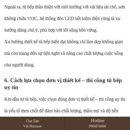
Ngoài ra, tủ bếp thân thiện với môi trường với vật liệu tái chế, sơn
không chứa VOC, hệ thống đèn LED tiết kiệm điện cũng là xu
hướng đáng chú ý, phù hợp với lối sống bền vững.
Xu hướng thiết kế tủ bếp hiện đại không chỉ làm đẹp không gian
mà còn mang đến sự tiện nghi và nâng cao chất lượng cuộc sống
cho người dùng.
6. Cách lựa chọn đơn vị thiết kế – thi công tủ bếp
uy tín
Khi đầu tư tủ bếp, việc chọn đúng đơn vị thiết kế – thi công uy tín
là yếu tố then chốt để đảm bảo chất lượng, thẩm mỹ và độ bền
Hotline
Chat Zalo
cho không gian bếp của bạn. Dưới đây là checklist giúp bạn đánh
Với Mansion
0966856666