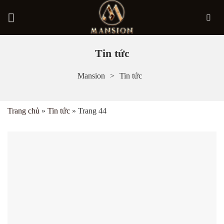
Bỏ
Tin tức
qua
Mansion
Tin tức
nội
dung
Trang chủ
»
Tin tức
»
Trang 44