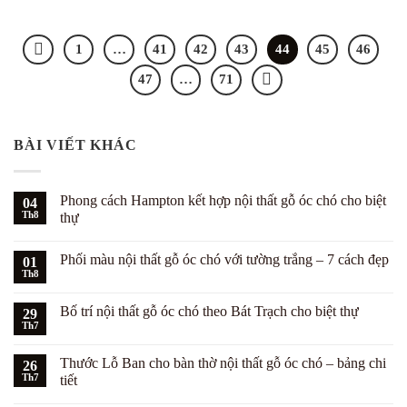
1
…
41
42
43
44
45
46
47
…
71
BÀI VIẾT KHÁC
Phong cách Hampton kết hợp nội thất gỗ óc chó cho biệt
04
Th8
thự
Không
có
Phối màu nội thất gỗ óc chó với tường trắng – 7 cách đẹp
01
bình
luận
Th8
Không
ở
có
Phong
bình
cách
Bố trí nội thất gỗ óc chó theo Bát Trạch cho biệt thự
29
luận
Hampton
ở
Th7
kết
Không
Phối
hợp
có
màu
nội
bình
nội
Thước Lỗ Ban cho bàn thờ nội thất gỗ óc chó – bảng chi
26
thất
luận
thất
ở
Th7
gỗ
tiết
gỗ
Bố
óc
óc
Không
trí
chó