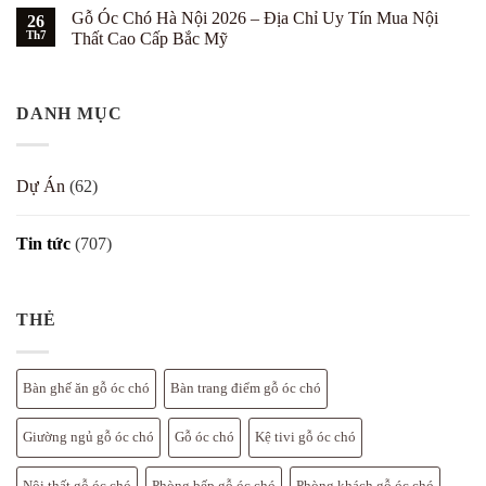
chó
có
nội
cho
với
Gỗ Óc Chó Hà Nội 2026 – Địa Chỉ Uy Tín Mua Nội
26
bình
thất
biệt
tường
luận
gỗ
Th7
thự
Thất Cao Cấp Bắc Mỹ
trắng
ở
óc
–
Thước
Không
chó
7
Lỗ
có
theo
cách
Ban
bình
Bát
đẹp
cho
luận
Trạch
DANH MỤC
bàn
ở
cho
thờ
Gỗ
biệt
nội
Óc
thự
thất
Chó
gỗ
Hà
Dự Án
(62)
óc
Nội
chó
2026
–
–
bảng
Địa
Tin tức
(707)
chi
Chỉ
tiết
Uy
Tín
Mua
Nội
Thất
THẺ
Cao
Cấp
Bắc
Mỹ
Bàn ghế ăn gỗ óc chó
Bàn trang điểm gỗ óc chó
Giường ngủ gỗ óc chó
Gỗ óc chó
Kệ tivi gỗ óc chó
Nội thất gỗ óc chó
Phòng bếp gỗ óc chó
Phòng khách gỗ óc chó