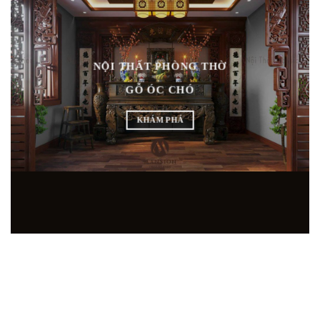
NỘI THẤT PHÒNG THỜ
GỖ ÓC CHÓ
KHÁM PHÁ
SHOWROOM NỘI THẤT GỖ ÓC CHÓ HÀNG ĐẦU
TẠI MIỀN BẮC