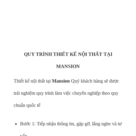
Thực hiện Handmade hoàn toàn những sản phẩm nội thất từ
gỗ óc chó cao cấp
QUY TRÌNH THIẾT KẾ NỘI THẤT TẠI
MANSION
Thiết kế nội thất tại
Mansion
Quý khách hàng sẽ được
trải nghiệm quy trình làm việc chuyên nghiệp theo quy
chuẩn quốc tế
Bước 1: Tiếp nhận thông tin, gặp gỡ, lắng nghe và tư
vấn