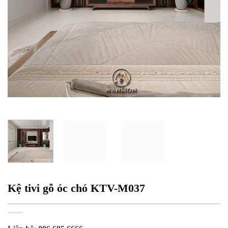
Kệ tivi gỗ óc chó KTV-M037